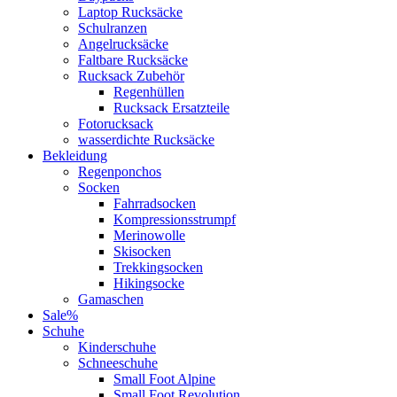
Laptop Rucksäcke
Schulranzen
Angelrucksäcke
Faltbare Rucksäcke
Rucksack Zubehör
Regenhüllen
Rucksack Ersatzteile
Fotorucksack
wasserdichte Rucksäcke
Bekleidung
Regenponchos
Socken
Fahrradsocken
Kompressionsstrumpf
Merinowolle
Skisocken
Trekkingsocken
Hikingsocke
Gamaschen
Sale%
Schuhe
Kinderschuhe
Schneeschuhe
Small Foot Alpine
Small Foot Revolution