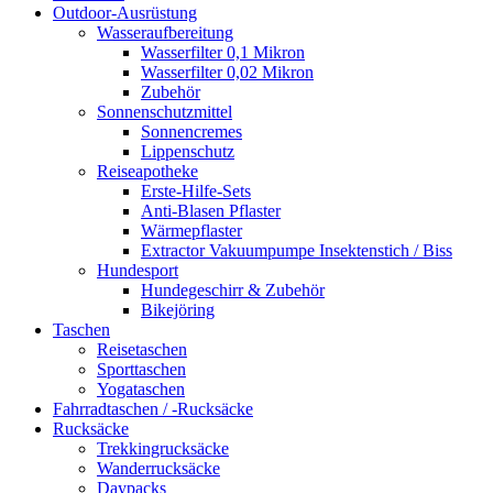
Outdoor-Ausrüstung
Wasseraufbereitung
Wasserfilter 0,1 Mikron
Wasserfilter 0,02 Mikron
Zubehör
Sonnenschutzmittel
Sonnencremes
Lippenschutz
Reiseapotheke
Erste-Hilfe-Sets
Anti-Blasen Pflaster
Wärmepflaster
Extractor Vakuumpumpe Insektenstich / Biss
Hundesport
Hundegeschirr & Zubehör
Bikejöring
Taschen
Reisetaschen
Sporttaschen
Yogataschen
Fahrradtaschen / -Rucksäcke
Rucksäcke
Trekkingrucksäcke
Wanderrucksäcke
Daypacks