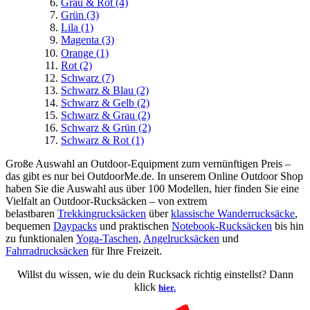
Grau & Rot
(4)
Grün
(3)
Lila
(1)
Magenta
(3)
Orange
(1)
Rot
(2)
Schwarz
(7)
Schwarz & Blau
(2)
Schwarz & Gelb
(2)
Schwarz & Grau
(2)
Schwarz & Grün
(2)
Schwarz & Rot
(1)
Große Auswahl an Outdoor-Equipment zum vernünftigen Preis –
das gibt es nur bei OutdoorMe.de. In unserem Online Outdoor Shop
haben Sie die Auswahl aus über 100 Modellen, hier finden Sie eine
Vielfalt an Outdoor-Rucksäcken – von extrem
belastbaren
Trekkingrucksäcken
über
klassische Wanderrucksäcke
,
bequemen
Daypacks
und praktischen
Notebook-Rucksäcken
bis hin
zu funktionalen
Yoga-Taschen
,
Angelrucksäcken
und
Fahrradrucksäcken
für Ihre Freizeit.
Willst du wissen, wie du dein Rucksack richtig einstellst? Dann
klick
hier.