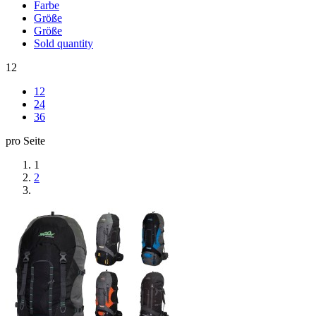
Farbe
Größe
Größe
Sold quantity
12
12
24
36
pro Seite
1
2