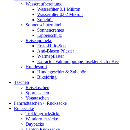
Wasseraufbereitung
Wasserfilter 0,1 Mikron
Wasserfilter 0,02 Mikron
Zubehör
Sonnenschutzmittel
Sonnencremes
Lippenschutz
Reiseapotheke
Erste-Hilfe-Sets
Anti-Blasen Pflaster
Wärmepflaster
Extractor Vakuumpumpe Insektenstich / Biss
Hundesport
Hundegeschirr & Zubehör
Bikejöring
Taschen
Reisetaschen
Sporttaschen
Yogataschen
Fahrradtaschen / -Rucksäcke
Rucksäcke
Trekkingrucksäcke
Wanderrucksäcke
Daypacks
Laptop Rucksäcke