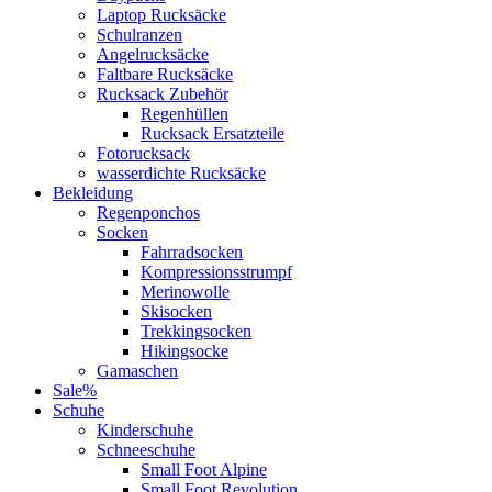
Laptop Rucksäcke
Schulranzen
Angelrucksäcke
Faltbare Rucksäcke
Rucksack Zubehör
Regenhüllen
Rucksack Ersatzteile
Fotorucksack
wasserdichte Rucksäcke
Bekleidung
Regenponchos
Socken
Fahrradsocken
Kompressionsstrumpf
Merinowolle
Skisocken
Trekkingsocken
Hikingsocke
Gamaschen
Sale%
Schuhe
Kinderschuhe
Schneeschuhe
Small Foot Alpine
Small Foot Revolution