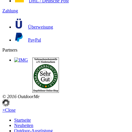
DHL / Deutsche Post
Zahlung
Überweisung
PayPal
Partners
© 2016 OutdoorMe
×
Close
Startseite
Neuheiten
Outdoor-Ausrüstung