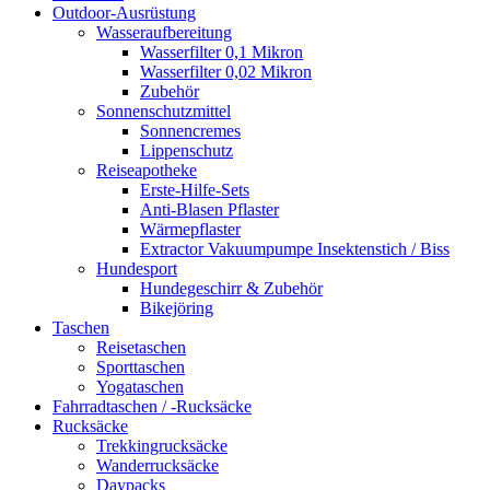
Outdoor-Ausrüstung
Wasseraufbereitung
Wasserfilter 0,1 Mikron
Wasserfilter 0,02 Mikron
Zubehör
Sonnenschutzmittel
Sonnencremes
Lippenschutz
Reiseapotheke
Erste-Hilfe-Sets
Anti-Blasen Pflaster
Wärmepflaster
Extractor Vakuumpumpe Insektenstich / Biss
Hundesport
Hundegeschirr & Zubehör
Bikejöring
Taschen
Reisetaschen
Sporttaschen
Yogataschen
Fahrradtaschen / -Rucksäcke
Rucksäcke
Trekkingrucksäcke
Wanderrucksäcke
Daypacks