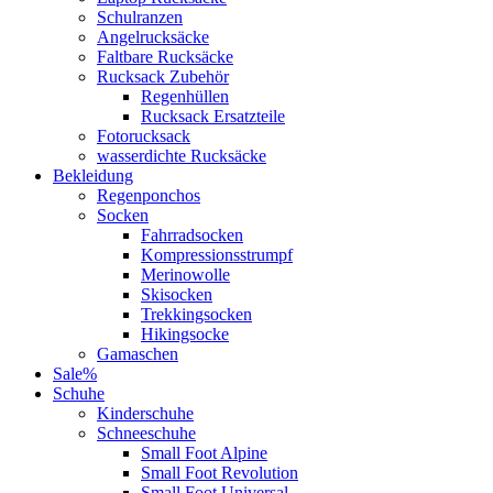
Schulranzen
Angelrucksäcke
Faltbare Rucksäcke
Rucksack Zubehör
Regenhüllen
Rucksack Ersatzteile
Fotorucksack
wasserdichte Rucksäcke
Bekleidung
Regenponchos
Socken
Fahrradsocken
Kompressionsstrumpf
Merinowolle
Skisocken
Trekkingsocken
Hikingsocke
Gamaschen
Sale%
Schuhe
Kinderschuhe
Schneeschuhe
Small Foot Alpine
Small Foot Revolution
Small Foot Universal