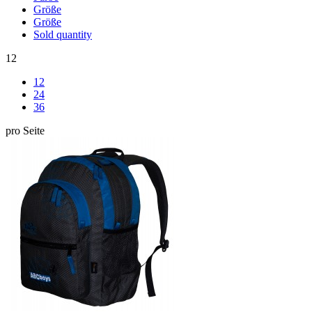
Größe
Größe
Sold quantity
12
12
24
36
pro Seite