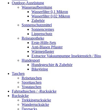
Outdoor-Ausrüstung
Wasseraufbereitung
Wasserfilter 0,1 Mikron
Wasserfilter 0,02 Mikron
Zubehör
Sonnenschutzmittel
Sonnencremes
Lippenschutz
Reiseapotheke
Erste-Hilfe-Sets
Anti-Blasen Pflaster
Wärmepflaster
Extractor Vakuumpumpe Insektenstich / Biss
Hundesport
Hundegeschirr & Zubehör
Bikejöring
Taschen
Reisetaschen
Sporttaschen
Yogataschen
Fahrradtaschen / -Rucksäcke
Rucksäcke
Trekkingrucksäcke
Wanderrucksäcke
Daypacks