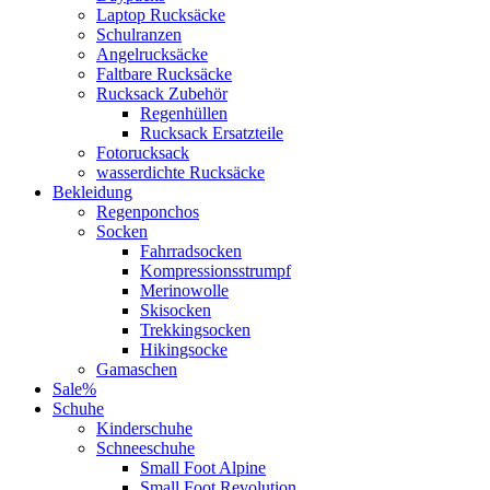
Laptop Rucksäcke
Schulranzen
Angelrucksäcke
Faltbare Rucksäcke
Rucksack Zubehör
Regenhüllen
Rucksack Ersatzteile
Fotorucksack
wasserdichte Rucksäcke
Bekleidung
Regenponchos
Socken
Fahrradsocken
Kompressionsstrumpf
Merinowolle
Skisocken
Trekkingsocken
Hikingsocke
Gamaschen
Sale%
Schuhe
Kinderschuhe
Schneeschuhe
Small Foot Alpine
Small Foot Revolution