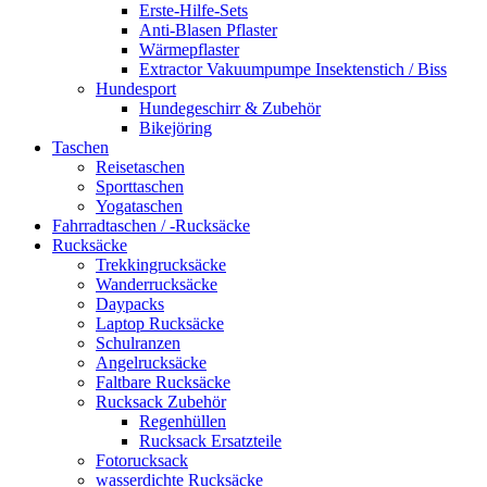
Erste-Hilfe-Sets
Anti-Blasen Pflaster
Wärmepflaster
Extractor Vakuumpumpe Insektenstich / Biss
Hundesport
Hundegeschirr & Zubehör
Bikejöring
Taschen
Reisetaschen
Sporttaschen
Yogataschen
Fahrradtaschen / -Rucksäcke
Rucksäcke
Trekkingrucksäcke
Wanderrucksäcke
Daypacks
Laptop Rucksäcke
Schulranzen
Angelrucksäcke
Faltbare Rucksäcke
Rucksack Zubehör
Regenhüllen
Rucksack Ersatzteile
Fotorucksack
wasserdichte Rucksäcke