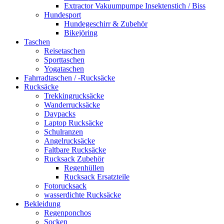
Extractor Vakuumpumpe Insektenstich / Biss
Hundesport
Hundegeschirr & Zubehör
Bikejöring
Taschen
Reisetaschen
Sporttaschen
Yogataschen
Fahrradtaschen / -Rucksäcke
Rucksäcke
Trekkingrucksäcke
Wanderrucksäcke
Daypacks
Laptop Rucksäcke
Schulranzen
Angelrucksäcke
Faltbare Rucksäcke
Rucksack Zubehör
Regenhüllen
Rucksack Ersatzteile
Fotorucksack
wasserdichte Rucksäcke
Bekleidung
Regenponchos
Socken