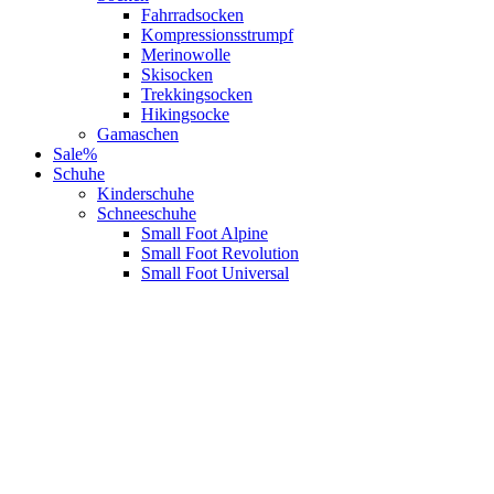
Fahrradsocken
Kompressionsstrumpf
Merinowolle
Skisocken
Trekkingsocken
Hikingsocke
Gamaschen
Sale%
Schuhe
Kinderschuhe
Schneeschuhe
Small Foot Alpine
Small Foot Revolution
Small Foot Universal