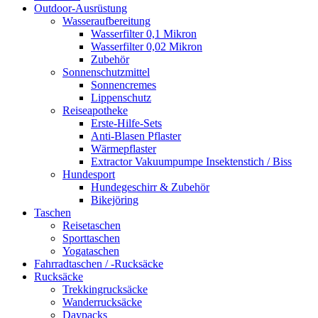
Outdoor-Ausrüstung
Wasseraufbereitung
Wasserfilter 0,1 Mikron
Wasserfilter 0,02 Mikron
Zubehör
Sonnenschutzmittel
Sonnencremes
Lippenschutz
Reiseapotheke
Erste-Hilfe-Sets
Anti-Blasen Pflaster
Wärmepflaster
Extractor Vakuumpumpe Insektenstich / Biss
Hundesport
Hundegeschirr & Zubehör
Bikejöring
Taschen
Reisetaschen
Sporttaschen
Yogataschen
Fahrradtaschen / -Rucksäcke
Rucksäcke
Trekkingrucksäcke
Wanderrucksäcke
Daypacks