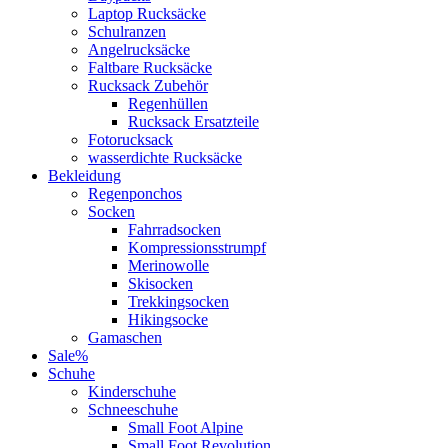
Laptop Rucksäcke
Schulranzen
Angelrucksäcke
Faltbare Rucksäcke
Rucksack Zubehör
Regenhüllen
Rucksack Ersatzteile
Fotorucksack
wasserdichte Rucksäcke
Bekleidung
Regenponchos
Socken
Fahrradsocken
Kompressionsstrumpf
Merinowolle
Skisocken
Trekkingsocken
Hikingsocke
Gamaschen
Sale%
Schuhe
Kinderschuhe
Schneeschuhe
Small Foot Alpine
Small Foot Revolution