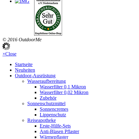
© 2016 OutdoorMe
×
Close
Startseite
Neuheiten
Outdoor-Ausrüstung
Wasseraufbereitung
Wasserfilter 0,1 Mikron
Wasserfilter 0,02 Mikron
Zubehör
Sonnenschutzmittel
Sonnencremes
Lippenschutz
Reiseapotheke
Erste-Hilfe-Sets
Anti-Blasen Pflaster
Wärmepflaster