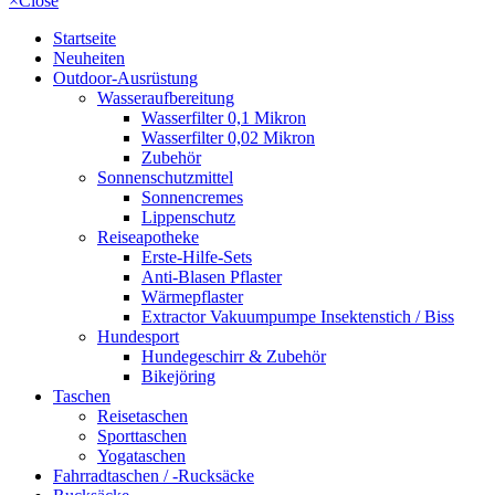
×
Close
Startseite
Neuheiten
Outdoor-Ausrüstung
Wasseraufbereitung
Wasserfilter 0,1 Mikron
Wasserfilter 0,02 Mikron
Zubehör
Sonnenschutzmittel
Sonnencremes
Lippenschutz
Reiseapotheke
Erste-Hilfe-Sets
Anti-Blasen Pflaster
Wärmepflaster
Extractor Vakuumpumpe Insektenstich / Biss
Hundesport
Hundegeschirr & Zubehör
Bikejöring
Taschen
Reisetaschen
Sporttaschen
Yogataschen
Fahrradtaschen / -Rucksäcke