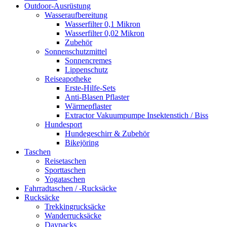
Outdoor-Ausrüstung
Wasseraufbereitung
Wasserfilter 0,1 Mikron
Wasserfilter 0,02 Mikron
Zubehör
Sonnenschutzmittel
Sonnencremes
Lippenschutz
Reiseapotheke
Erste-Hilfe-Sets
Anti-Blasen Pflaster
Wärmepflaster
Extractor Vakuumpumpe Insektenstich / Biss
Hundesport
Hundegeschirr & Zubehör
Bikejöring
Taschen
Reisetaschen
Sporttaschen
Yogataschen
Fahrradtaschen / -Rucksäcke
Rucksäcke
Trekkingrucksäcke
Wanderrucksäcke
Daypacks