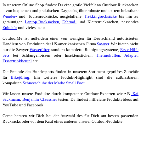
In unserem Online-Shop findest Du eine große Vielfalt an Outdoor-Rucksäcken
– von bequemen und praktischen Daypacks, über robuste und extrem belastbare
Wander-
und Tourenrucksäcke, ausgefallene
Trekkingrucksäcke
bis hin zu
geräumigen
Laptop-Rucksäcken
,
Fahrrad-
und Kletterrucksäcken, passendes
Zubehör
und vieles mehr.
OutdoorMe ist außerdem einer von wenigen für Deutschland autorisierten
Händlern von Produkten der US-amerikanischen Firma
Sawyer
. Wir bieten nicht
nur die Sawyer
Wasserfilter
, sondern komplette Reinigungssysteme,
Erste-Hilfe
Sets
bei Schlangenbissen oder Insektenstichen,
Thermohüllen
,
Adapter
,
Ersatztrinkbeutel
etc.
Die Freunde des Hundesports finden in unserem Sortiment geprüftes Zubehör
für
Bikejöring
. Ein weiteres Produkt-Highlight sind die aufblasbaren,
kompakten
Schneeschuhe der Marke Small Foot
.
Wir lassen unsere Produkte durch kompetente Outdoor-Experten wie z.B.
Kai
Sackmann
,
Benjamin Claussner
testen. Du findest hilfreiche Produktvideos auf
YouTube und Facebook.
Gerne beraten wir Dich bei der Auswahl des für Dich am besten passenden
Rucksacks oder vor dem Kauf eines anderen unserer Outdoor-Produkte.