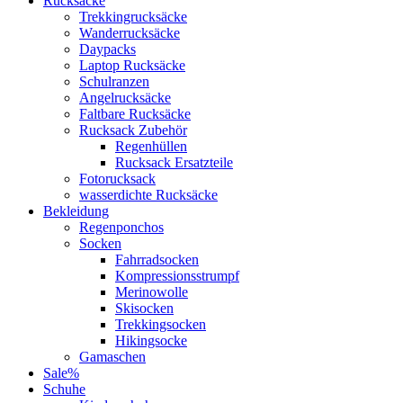
Rucksäcke
Trekkingrucksäcke
Wanderrucksäcke
Daypacks
Laptop Rucksäcke
Schulranzen
Angelrucksäcke
Faltbare Rucksäcke
Rucksack Zubehör
Regenhüllen
Rucksack Ersatzteile
Fotorucksack
wasserdichte Rucksäcke
Bekleidung
Regenponchos
Socken
Fahrradsocken
Kompressionsstrumpf
Merinowolle
Skisocken
Trekkingsocken
Hikingsocke
Gamaschen
Sale%
Schuhe