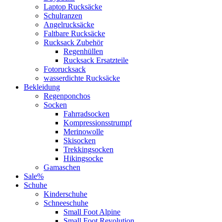
Laptop Rucksäcke
Schulranzen
Angelrucksäcke
Faltbare Rucksäcke
Rucksack Zubehör
Regenhüllen
Rucksack Ersatzteile
Fotorucksack
wasserdichte Rucksäcke
Bekleidung
Regenponchos
Socken
Fahrradsocken
Kompressionsstrumpf
Merinowolle
Skisocken
Trekkingsocken
Hikingsocke
Gamaschen
Sale%
Schuhe
Kinderschuhe
Schneeschuhe
Small Foot Alpine
Small Foot Revolution