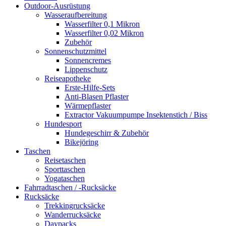
Outdoor-Ausrüstung
Wasseraufbereitung
Wasserfilter 0,1 Mikron
Wasserfilter 0,02 Mikron
Zubehör
Sonnenschutzmittel
Sonnencremes
Lippenschutz
Reiseapotheke
Erste-Hilfe-Sets
Anti-Blasen Pflaster
Wärmepflaster
Extractor Vakuumpumpe Insektenstich / Biss
Hundesport
Hundegeschirr & Zubehör
Bikejöring
Taschen
Reisetaschen
Sporttaschen
Yogataschen
Fahrradtaschen / -Rucksäcke
Rucksäcke
Trekkingrucksäcke
Wanderrucksäcke
Daypacks