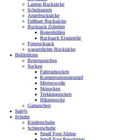
Laptop Rucksäcke
Schulranzen
Angelrucksäcke
Faltbare Rucksäcke
Rucksack Zubehör
Regenhüllen
Rucksack Ersatzteile
Fotorucksack
wasserdichte Rucksäcke
Bekleidung
Regenponchos
Socken
Fahrradsocken
Kompressionsstrumpf
Merinowolle
Skisocken
Trekkingsocken
Hikingsocke
Gamaschen
Sale%
Schuhe
Kinderschuhe
Schneeschuhe
Small Foot Alpine
Small Foot Revolution