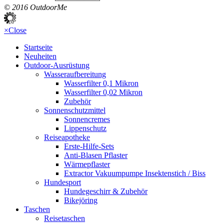
© 2016 OutdoorMe
×
Close
Startseite
Neuheiten
Outdoor-Ausrüstung
Wasseraufbereitung
Wasserfilter 0,1 Mikron
Wasserfilter 0,02 Mikron
Zubehör
Sonnenschutzmittel
Sonnencremes
Lippenschutz
Reiseapotheke
Erste-Hilfe-Sets
Anti-Blasen Pflaster
Wärmepflaster
Extractor Vakuumpumpe Insektenstich / Biss
Hundesport
Hundegeschirr & Zubehör
Bikejöring
Taschen
Reisetaschen