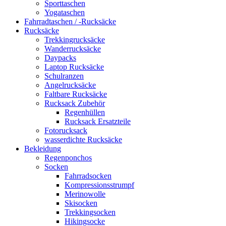
Sporttaschen
Yogataschen
Fahrradtaschen / -Rucksäcke
Rucksäcke
Trekkingrucksäcke
Wanderrucksäcke
Daypacks
Laptop Rucksäcke
Schulranzen
Angelrucksäcke
Faltbare Rucksäcke
Rucksack Zubehör
Regenhüllen
Rucksack Ersatzteile
Fotorucksack
wasserdichte Rucksäcke
Bekleidung
Regenponchos
Socken
Fahrradsocken
Kompressionsstrumpf
Merinowolle
Skisocken
Trekkingsocken
Hikingsocke