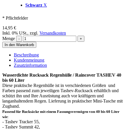
Schwarz
X
* Pflichtfelder
14,95 €
Inkl. 0% USt.
,
zzgl.
Versandkosten
Menge
In den Warenkorb
Beschreibung
Kundenmeinung
Zusatzinformation
Wasserdichte Rucksack Regenhülle / Raincover TASHEV 40
bis 60 Liter
Diese praktische Regenhülle ist in verschiedenen Größen und
Farben passend zum jeweiligen Tashev-Rucksack erhältlich und
schützt ihn und Ihre Ausrüstung auch vor kräftigem und
langanhaltendem Regen. Lieferung in praktischer Mini-Tasche mit
Zugband.
Passend für Rucksäcke mit einem Fassungsvermögen von 40 bis 60 Liter
wie
:
- Tashev Tracker 55,
- Tashev Summit 42,