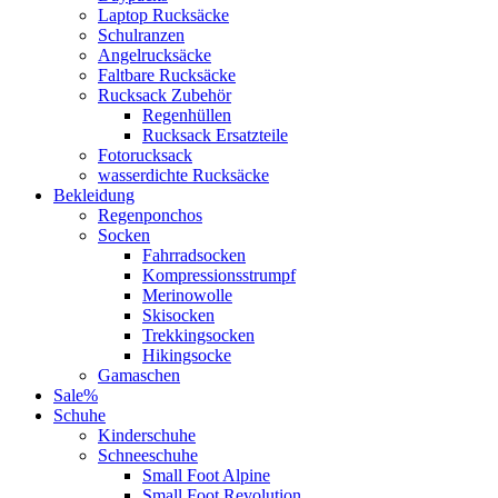
Laptop Rucksäcke
Schulranzen
Angelrucksäcke
Faltbare Rucksäcke
Rucksack Zubehör
Regenhüllen
Rucksack Ersatzteile
Fotorucksack
wasserdichte Rucksäcke
Bekleidung
Regenponchos
Socken
Fahrradsocken
Kompressionsstrumpf
Merinowolle
Skisocken
Trekkingsocken
Hikingsocke
Gamaschen
Sale%
Schuhe
Kinderschuhe
Schneeschuhe
Small Foot Alpine
Small Foot Revolution