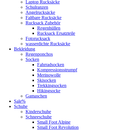
Laptop Rucksäcke
Schulranzen
Angelrucksäcke
Faltbare Rucksäcke
Rucksack Zubehör
Regenhüllen
Rucksack Ersatzteile
Fotorucksack
wasserdichte Rucksäcke
Bekleidung
Regenponchos
Socken
Fahrradsocken
Kompressionsstrumpf
Merinowolle
Skisocken
Trekkingsocken
Hikingsocke
Gamaschen
Sale%
Schuhe
Kinderschuhe
Schneeschuhe
Small Foot Alpine
Small Foot Revolution