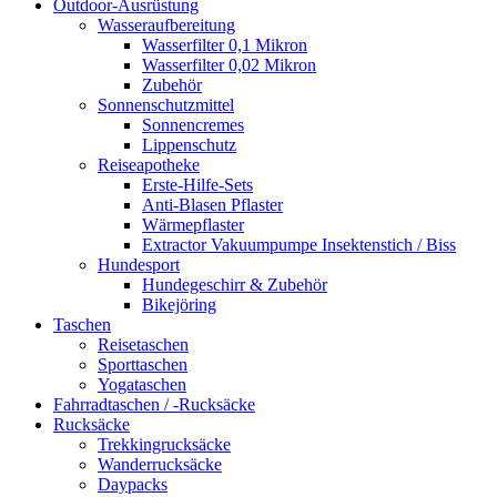
Outdoor-Ausrüstung
Wasseraufbereitung
Wasserfilter 0,1 Mikron
Wasserfilter 0,02 Mikron
Zubehör
Sonnenschutzmittel
Sonnencremes
Lippenschutz
Reiseapotheke
Erste-Hilfe-Sets
Anti-Blasen Pflaster
Wärmepflaster
Extractor Vakuumpumpe Insektenstich / Biss
Hundesport
Hundegeschirr & Zubehör
Bikejöring
Taschen
Reisetaschen
Sporttaschen
Yogataschen
Fahrradtaschen / -Rucksäcke
Rucksäcke
Trekkingrucksäcke
Wanderrucksäcke
Daypacks