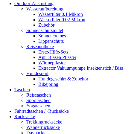
Outdoor-Ausrüstung
Wasseraufbereitung
Wasserfilter 0,1 Mikron
Wasserfilter 0,02 Mikron
Zubehör
Sonnenschutzmittel
Sonnencremes
Lippenschutz
Reiseapotheke
Erste-Hilfe-Sets
Anti-Blasen Pflaster
Wärmepflaster
Extractor Vakuumpumpe Insektenstich / Biss
Hundesport
Hundegeschirr & Zubehör
Bikejöring
Taschen
Reisetaschen
Sporttaschen
Yogataschen
Fahrradtaschen / -Rucksäcke
Rucksäcke
Trekkingrucksäcke
Wanderrucksäcke
Daypacks