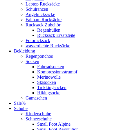
Laptop Rucksäcke
Schulranzen
Angelrucksäcke
Faltbare Rucksäcke
Rucksack Zubehör
Regenhüllen
Rucksack Ersatzteile
Fotorucksack
wasserdichte Rucksäcke
Bekleidung
Regenponchos
Socken
Fahrradsocken
Kompressionsstrumpf
Merinowolle
Skisocken
Trekkingsocken
Hikingsocke
Gamaschen
Sale%
Schuhe
Kinderschuhe
Schneeschuhe
Small Foot Alpine
Small Foot Revolution