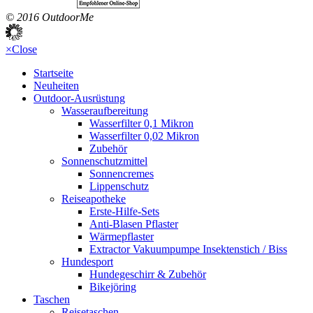
© 2016 OutdoorMe
×
Close
Startseite
Neuheiten
Outdoor-Ausrüstung
Wasseraufbereitung
Wasserfilter 0,1 Mikron
Wasserfilter 0,02 Mikron
Zubehör
Sonnenschutzmittel
Sonnencremes
Lippenschutz
Reiseapotheke
Erste-Hilfe-Sets
Anti-Blasen Pflaster
Wärmepflaster
Extractor Vakuumpumpe Insektenstich / Biss
Hundesport
Hundegeschirr & Zubehör
Bikejöring
Taschen
Reisetaschen