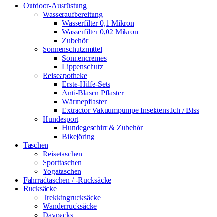
Outdoor-Ausrüstung
Wasseraufbereitung
Wasserfilter 0,1 Mikron
Wasserfilter 0,02 Mikron
Zubehör
Sonnenschutzmittel
Sonnencremes
Lippenschutz
Reiseapotheke
Erste-Hilfe-Sets
Anti-Blasen Pflaster
Wärmepflaster
Extractor Vakuumpumpe Insektenstich / Biss
Hundesport
Hundegeschirr & Zubehör
Bikejöring
Taschen
Reisetaschen
Sporttaschen
Yogataschen
Fahrradtaschen / -Rucksäcke
Rucksäcke
Trekkingrucksäcke
Wanderrucksäcke
Daypacks