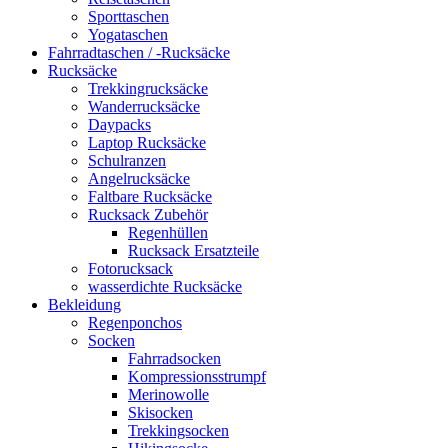
Sporttaschen
Yogataschen
Fahrradtaschen / -Rucksäcke
Rucksäcke
Trekkingrucksäcke
Wanderrucksäcke
Daypacks
Laptop Rucksäcke
Schulranzen
Angelrucksäcke
Faltbare Rucksäcke
Rucksack Zubehör
Regenhüllen
Rucksack Ersatzteile
Fotorucksack
wasserdichte Rucksäcke
Bekleidung
Regenponchos
Socken
Fahrradsocken
Kompressionsstrumpf
Merinowolle
Skisocken
Trekkingsocken