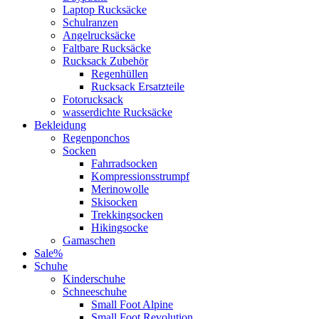
Laptop Rucksäcke
Schulranzen
Angelrucksäcke
Faltbare Rucksäcke
Rucksack Zubehör
Regenhüllen
Rucksack Ersatzteile
Fotorucksack
wasserdichte Rucksäcke
Bekleidung
Regenponchos
Socken
Fahrradsocken
Kompressionsstrumpf
Merinowolle
Skisocken
Trekkingsocken
Hikingsocke
Gamaschen
Sale%
Schuhe
Kinderschuhe
Schneeschuhe
Small Foot Alpine
Small Foot Revolution