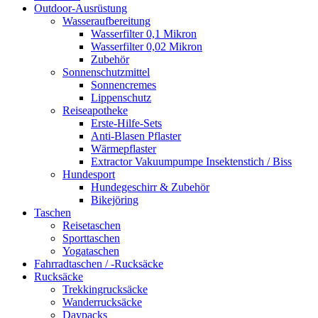
Outdoor-Ausrüstung
Wasseraufbereitung
Wasserfilter 0,1 Mikron
Wasserfilter 0,02 Mikron
Zubehör
Sonnenschutzmittel
Sonnencremes
Lippenschutz
Reiseapotheke
Erste-Hilfe-Sets
Anti-Blasen Pflaster
Wärmepflaster
Extractor Vakuumpumpe Insektenstich / Biss
Hundesport
Hundegeschirr & Zubehör
Bikejöring
Taschen
Reisetaschen
Sporttaschen
Yogataschen
Fahrradtaschen / -Rucksäcke
Rucksäcke
Trekkingrucksäcke
Wanderrucksäcke
Daypacks