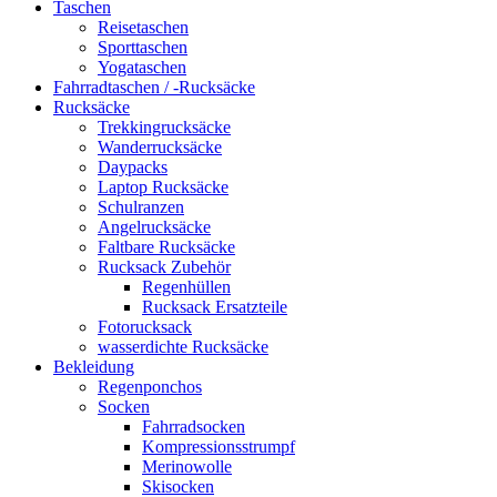
Taschen
Reisetaschen
Sporttaschen
Yogataschen
Fahrradtaschen / -Rucksäcke
Rucksäcke
Trekkingrucksäcke
Wanderrucksäcke
Daypacks
Laptop Rucksäcke
Schulranzen
Angelrucksäcke
Faltbare Rucksäcke
Rucksack Zubehör
Regenhüllen
Rucksack Ersatzteile
Fotorucksack
wasserdichte Rucksäcke
Bekleidung
Regenponchos
Socken
Fahrradsocken
Kompressionsstrumpf
Merinowolle
Skisocken