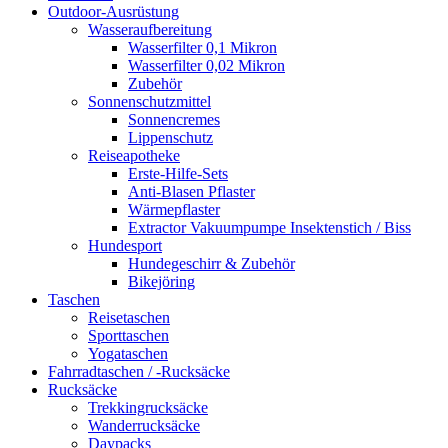
Outdoor-Ausrüstung
Wasseraufbereitung
Wasserfilter 0,1 Mikron
Wasserfilter 0,02 Mikron
Zubehör
Sonnenschutzmittel
Sonnencremes
Lippenschutz
Reiseapotheke
Erste-Hilfe-Sets
Anti-Blasen Pflaster
Wärmepflaster
Extractor Vakuumpumpe Insektenstich / Biss
Hundesport
Hundegeschirr & Zubehör
Bikejöring
Taschen
Reisetaschen
Sporttaschen
Yogataschen
Fahrradtaschen / -Rucksäcke
Rucksäcke
Trekkingrucksäcke
Wanderrucksäcke
Daypacks