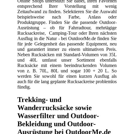
Online Shops unterstützt Sie dabei, Ihren Favoriten
entsprechend Ihrer Vorstellung mit wenig
Zeitaufwand zu finden. Selektieren Sie die Auswahl
beispielsweise nach Farbe, Anlass oder
Produktgruppe. Finden Sie die passende Outdoor-
Ausrüstung – ob für Fahrradtour, mehrtägige
Rucksackreise, Camping-Tour oder Ihren nächsten
Ausflug in die Natur - bei OutdoorMe.de finden Sie
für jede Gelegenheit das passende Equipment, neu
und garantiert immer zu einem ultimativen Preis.
Neben Rucksäcken mit Standard-Volumen von 35L
und 40L umfasst unser Sortiment ebenfalls
Rucksäcke mit einem beeindruckenden Volumen
von z. B. 70L, 80L und sogar 100 + 20 L. So
werden Sie sowohl für einen kurzen Ausflug als
auch für die lang geplante Rucksackreise problemlos
fündig.
Trekking- und
Wanderrucksäcke sowie
Wasserfilter und Outdoor-
Bekleidung und Outdoor-
Ausrüstung bei OutdoorMe.de