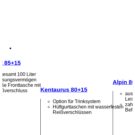
t 85+15
sgesamt 100 Liter
ssungsvermögen
Alpin 8
oße Fronttasche mit
Kentaurus 80+15
ißverschluss
ausg
Leis
Option für Trinksystem
zahl
Hüftgurttaschen mit wasserfesten
Befe
Reißverschlüssen