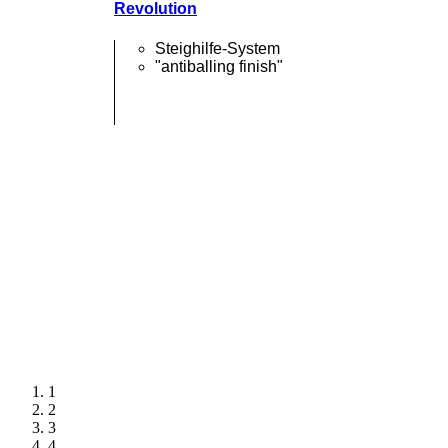
Revolution
Steighilfe-System
n
"antiballing finish"
1
2
3
4