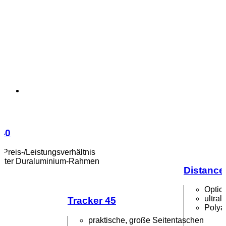
 40
 Preis-/Leistungsverhältnis
chter Duraluminium-Rahmen
Distance
Optio
ultral
Tracker 45
Polya
praktische, große Seitentaschen