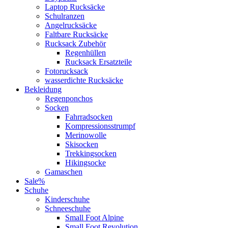
Laptop Rucksäcke
Schulranzen
Angelrucksäcke
Faltbare Rucksäcke
Rucksack Zubehör
Regenhüllen
Rucksack Ersatzteile
Fotorucksack
wasserdichte Rucksäcke
Bekleidung
Regenponchos
Socken
Fahrradsocken
Kompressionsstrumpf
Merinowolle
Skisocken
Trekkingsocken
Hikingsocke
Gamaschen
Sale%
Schuhe
Kinderschuhe
Schneeschuhe
Small Foot Alpine
Small Foot Revolution