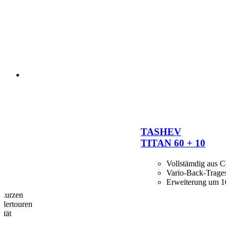
TASHEV
TITAN 60 + 10
Vollstämdig aus Co
Vario-Back-Trages
Erweiterung um 10
 kurzen
dertouren
ität