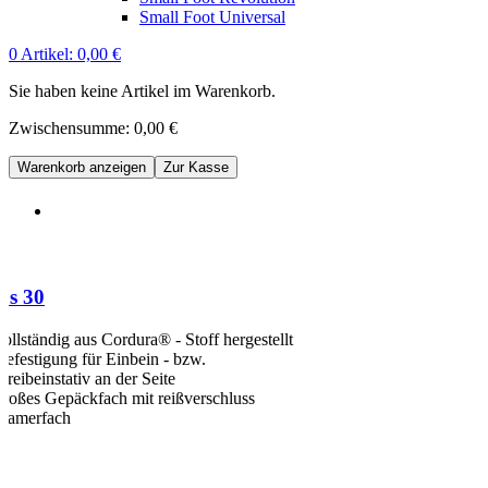
Small Foot Universal
0
Artikel:
0,00 €
Sie haben keine Artikel im Warenkorb.
Zwischensumme:
0,00 €
Warenkorb anzeigen
Zur Kasse
us 30
vollständig aus Cordura® - Stoff hergestellt
Befestigung für Einbein - bzw.
Dreibeinstativ an der Seite
großes Gepäckfach mit reißverschluss
Kamerfach