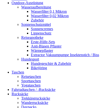
Outdoor-Ausrüstung
Wasseraufbereitung
Wasserfilter 0,1 Mikron
Wasserfilter 0,02 Mikron
Zubehör
Sonnenschutzmittel
Sonnencremes
Lippenschutz
Reiseapotheke
Erste-Hilfe-Sets
Anti-Blasen Pflaster
Wärmepflaster
Extractor Vakuumpumpe Insektenstich / Biss
Hundesport
Hundegeschirr & Zubehör
Bikejöring
Taschen
Reisetaschen
Sporttaschen
Yogataschen
Fahrradtaschen / -Rucksäcke
Rucksäcke
Trekkingrucksäcke
Wanderrucksäcke
Daypacks