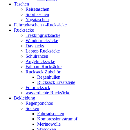
Taschen
Reisetaschen
Sporttaschen
Yogataschen
Fahrradtaschen / -Rucksäcke
Rucksäcke
Trekkingrucksäcke
Wanderrucksäcke
Daypacks
Laptop Rucksäcke
Schulranzen
Angelrucksäcke
Faltbare Rucksäcke
Rucksack Zubehör
Regenhüllen
Rucksack Ersatzteile
Fotorucksack
wasserdichte Rucksäcke
Bekleidung
Regenponchos
Socken
Fahrradsocken
Kompressionsstrumpf
Merinowolle
Skisocken