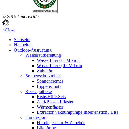
© 2016 OutdoorMe
×
Close
Startseite
Neuheiten
Outdoor-Ausrüstung
Wasseraufbereitung
Wasserfilter 0,1 Mikron
Wasserfilter 0,02 Mikron
Zubehör
Sonnenschutzmittel
Sonnencremes
Lippenschutz
Reiseapotheke
Erste-Hilfe-Sets
Anti-Blasen Pflaster
Wärmepflaster
Extractor Vakuumpumpe Insektenstich / Biss
Hundesport
Hundegeschirr & Zubehör
Bikejöring