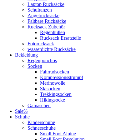
Laptop Rucksäcke
Schulranzen
Angelrucksäcke
Faltbare Rucksäcke
Rucksack Zubehör
Regenhüllen
Rucksack Ersatzteile
Fotorucksack
wasserdichte Rucksäcke
Bekleidung
Regenponchos
Socken
Fahrradsocken
Kompressionsstrumpf
Merinowolle
Skisocken
Trekkingsocken
Hikingsocke
Gamaschen
Sale%
Schuhe
Kinderschuhe
Schneeschuhe
Small Foot Alpine
Small Foot Revolution