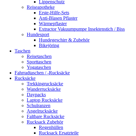
Lippenschutz
Reiseapotheke
Erste-Hilfe-Sets
Anti-Blasen Pflaster
Wärmepflaster
Extractor Vakuumpumpe Insektenstich / Biss
Hundesport
Hundegeschirr & Zubehör
Bikejöring
Taschen
Reisetaschen
Sporttaschen
Yogataschen
Fahrradtaschen / -Rucksäcke
Rucksäcke
Trekkingrucksäcke
Wanderrucksäcke
Daypacks
Laptop Rucksäcke
Schulranzen
Angelrucksäcke
Faltbare Rucksäcke
Rucksack Zubehör
Regenhüllen
Rucksack Ersatzteile