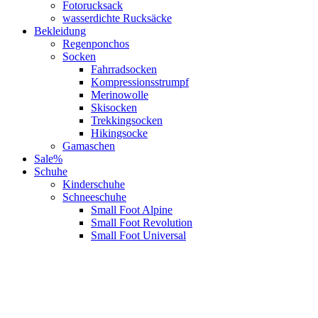
Fotorucksack
wasserdichte Rucksäcke
Bekleidung
Regenponchos
Socken
Fahrradsocken
Kompressionsstrumpf
Merinowolle
Skisocken
Trekkingsocken
Hikingsocke
Gamaschen
Sale%
Schuhe
Kinderschuhe
Schneeschuhe
Small Foot Alpine
Small Foot Revolution
Small Foot Universal