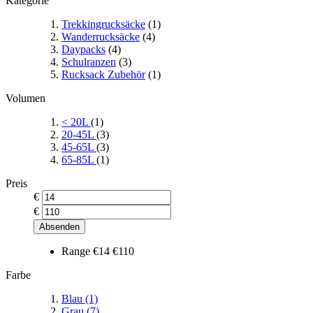
Kategorie
Trekkingrucksäcke
(1)
Wanderrucksäcke
(4)
Daypacks
(4)
Schulranzen
(3)
Rucksack Zubehör
(1)
Volumen
< 20L
(1)
20-45L
(3)
45-65L
(3)
65-85L
(1)
Preis
€
€
Absenden
Range
€14
€110
Farbe
Blau
(1)
Grau
(7)