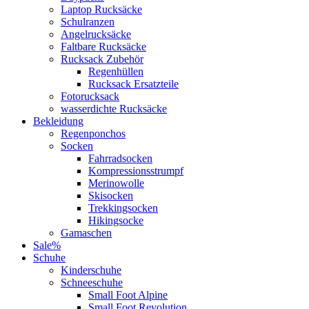
Laptop Rucksäcke
Schulranzen
Angelrucksäcke
Faltbare Rucksäcke
Rucksack Zubehör
Regenhüllen
Rucksack Ersatzteile
Fotorucksack
wasserdichte Rucksäcke
Bekleidung
Regenponchos
Socken
Fahrradsocken
Kompressionsstrumpf
Merinowolle
Skisocken
Trekkingsocken
Hikingsocke
Gamaschen
Sale%
Schuhe
Kinderschuhe
Schneeschuhe
Small Foot Alpine
Small Foot Revolution