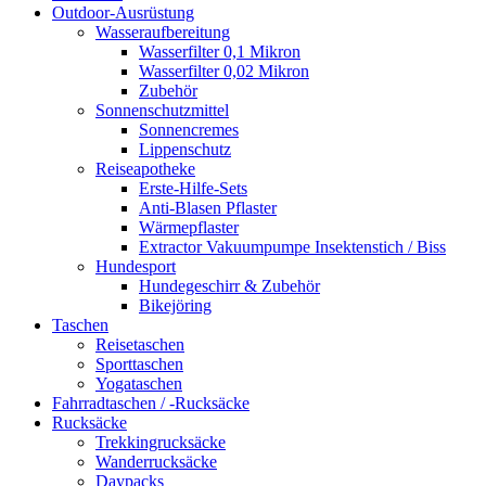
Outdoor-Ausrüstung
Wasseraufbereitung
Wasserfilter 0,1 Mikron
Wasserfilter 0,02 Mikron
Zubehör
Sonnenschutzmittel
Sonnencremes
Lippenschutz
Reiseapotheke
Erste-Hilfe-Sets
Anti-Blasen Pflaster
Wärmepflaster
Extractor Vakuumpumpe Insektenstich / Biss
Hundesport
Hundegeschirr & Zubehör
Bikejöring
Taschen
Reisetaschen
Sporttaschen
Yogataschen
Fahrradtaschen / -Rucksäcke
Rucksäcke
Trekkingrucksäcke
Wanderrucksäcke
Daypacks