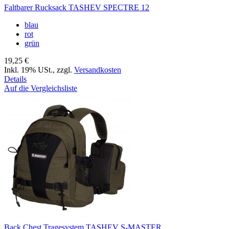
Faltbarer Rucksack TASHEV SPECTRE 12
blau
rot
grün
19,25 €
Inkl. 19% USt.
,
zzgl.
Versandkosten
Details
Auf die Vergleichsliste
Back Chest Tragesystem TASHEV S-MASTER