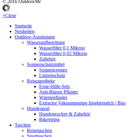
© 2016 OutdoorMe
×
Close
Startseite
Neuheiten
Outdoor-Ausrüstung
Wasseraufbereitung
Wasserfilter 0,1 Mikron
Wasserfilter 0,02 Mikron
Zubehör
Sonnenschutzmittel
Sonnencremes
Lippenschutz
Reiseapotheke
Erste-Hilfe-Sets
Anti-Blasen Pflaster
Wärmepflaster
Extractor Vakuumpumpe Insektenstich / Biss
Hundesport
Hundegeschirr & Zubehör
Bikejöring
Taschen
Reisetaschen
Sporttaschen