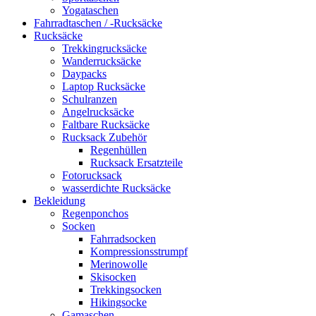
Yogataschen
Fahrradtaschen / -Rucksäcke
Rucksäcke
Trekkingrucksäcke
Wanderrucksäcke
Daypacks
Laptop Rucksäcke
Schulranzen
Angelrucksäcke
Faltbare Rucksäcke
Rucksack Zubehör
Regenhüllen
Rucksack Ersatzteile
Fotorucksack
wasserdichte Rucksäcke
Bekleidung
Regenponchos
Socken
Fahrradsocken
Kompressionsstrumpf
Merinowolle
Skisocken
Trekkingsocken
Hikingsocke
Gamaschen