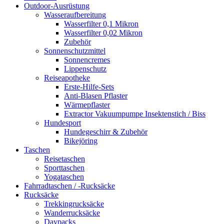
Outdoor-Ausrüstung
Wasseraufbereitung
Wasserfilter 0,1 Mikron
Wasserfilter 0,02 Mikron
Zubehör
Sonnenschutzmittel
Sonnencremes
Lippenschutz
Reiseapotheke
Erste-Hilfe-Sets
Anti-Blasen Pflaster
Wärmepflaster
Extractor Vakuumpumpe Insektenstich / Biss
Hundesport
Hundegeschirr & Zubehör
Bikejöring
Taschen
Reisetaschen
Sporttaschen
Yogataschen
Fahrradtaschen / -Rucksäcke
Rucksäcke
Trekkingrucksäcke
Wanderrucksäcke
Daypacks