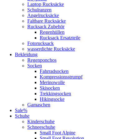
Laptop Rucksäcke
Schulranzen
Angelrucksäcke
Faltbare Rucksäcke
Rucksack Zubehör
Regenhüllen
Rucksack Ersatzteile
Fotorucksack
wasserdichte Rucksäcke
Bekleidung
Regenponchos
Socken
Fahrradsocken
Kompressionsstrumpf
Merinowolle
Skisocken
Trekkingsocken
Hikingsocke
Gamaschen
Sale%
Schuhe
Kinderschuhe
Schneeschuhe
Small Foot Alpine
Small Foot Revolution