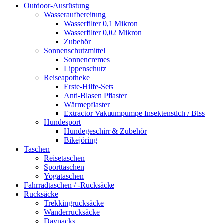
Outdoor-Ausrüstung
Wasseraufbereitung
Wasserfilter 0,1 Mikron
Wasserfilter 0,02 Mikron
Zubehör
Sonnenschutzmittel
Sonnencremes
Lippenschutz
Reiseapotheke
Erste-Hilfe-Sets
Anti-Blasen Pflaster
Wärmepflaster
Extractor Vakuumpumpe Insektenstich / Biss
Hundesport
Hundegeschirr & Zubehör
Bikejöring
Taschen
Reisetaschen
Sporttaschen
Yogataschen
Fahrradtaschen / -Rucksäcke
Rucksäcke
Trekkingrucksäcke
Wanderrucksäcke
Daypacks