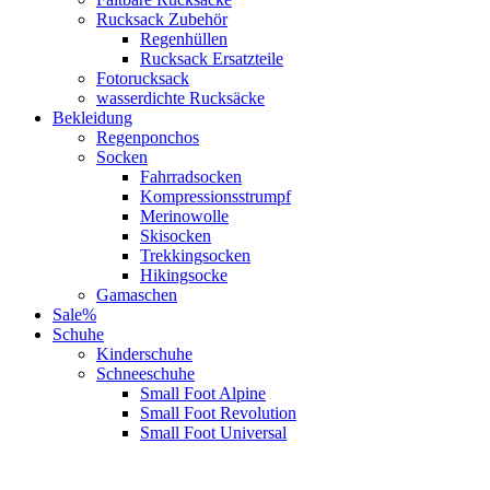
Rucksack Zubehör
Regenhüllen
Rucksack Ersatzteile
Fotorucksack
wasserdichte Rucksäcke
Bekleidung
Regenponchos
Socken
Fahrradsocken
Kompressionsstrumpf
Merinowolle
Skisocken
Trekkingsocken
Hikingsocke
Gamaschen
Sale%
Schuhe
Kinderschuhe
Schneeschuhe
Small Foot Alpine
Small Foot Revolution
Small Foot Universal