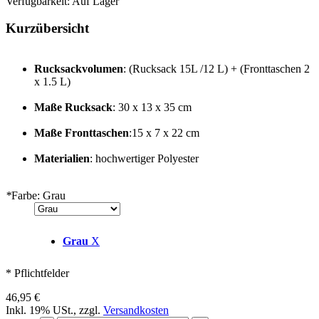
Verfügbarkeit:
Auf Lager
Kurzübersicht
Rucksackvolumen
: (Rucksack 15L /12 L) + (Fronttaschen 2
x 1.5 L)
Maße Rucksack
: 30 x 13 x 35 cm
Maße
Fronttaschen
:15 x 7 x 22 cm
Materialien
: hochwertiger Polyester
*
Farbe:
Grau
Grau
X
* Pflichtfelder
46,95 €
Inkl. 19% USt.
,
zzgl.
Versandkosten