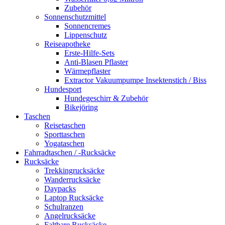
Zubehör
Sonnenschutzmittel
Sonnencremes
Lippenschutz
Reiseapotheke
Erste-Hilfe-Sets
Anti-Blasen Pflaster
Wärmepflaster
Extractor Vakuumpumpe Insektenstich / Biss
Hundesport
Hundegeschirr & Zubehör
Bikejöring
Taschen
Reisetaschen
Sporttaschen
Yogataschen
Fahrradtaschen / -Rucksäcke
Rucksäcke
Trekkingrucksäcke
Wanderrucksäcke
Daypacks
Laptop Rucksäcke
Schulranzen
Angelrucksäcke
Faltbare Rucksäcke