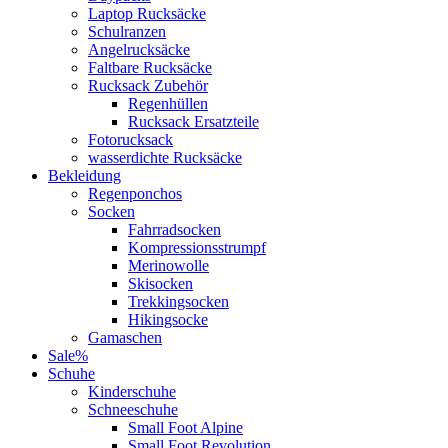
Laptop Rucksäcke
Schulranzen
Angelrucksäcke
Faltbare Rucksäcke
Rucksack Zubehör
Regenhüllen
Rucksack Ersatzteile
Fotorucksack
wasserdichte Rucksäcke
Bekleidung
Regenponchos
Socken
Fahrradsocken
Kompressionsstrumpf
Merinowolle
Skisocken
Trekkingsocken
Hikingsocke
Gamaschen
Sale%
Schuhe
Kinderschuhe
Schneeschuhe
Small Foot Alpine
Small Foot Revolution