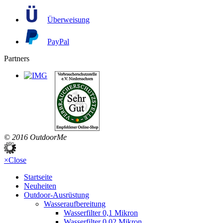
Überweisung
PayPal
Partners
© 2016 OutdoorMe
×
Close
Startseite
Neuheiten
Outdoor-Ausrüstung
Wasseraufbereitung
Wasserfilter 0,1 Mikron
Wasserfilter 0,02 Mikron