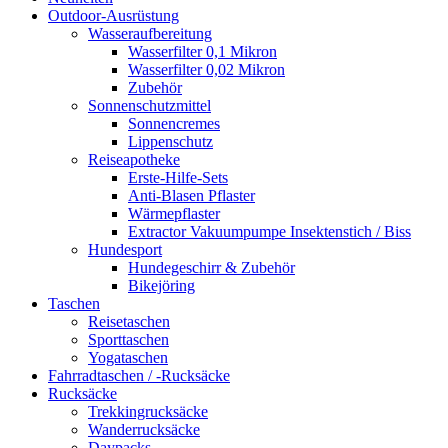
Outdoor-Ausrüstung
Wasseraufbereitung
Wasserfilter 0,1 Mikron
Wasserfilter 0,02 Mikron
Zubehör
Sonnenschutzmittel
Sonnencremes
Lippenschutz
Reiseapotheke
Erste-Hilfe-Sets
Anti-Blasen Pflaster
Wärmepflaster
Extractor Vakuumpumpe Insektenstich / Biss
Hundesport
Hundegeschirr & Zubehör
Bikejöring
Taschen
Reisetaschen
Sporttaschen
Yogataschen
Fahrradtaschen / -Rucksäcke
Rucksäcke
Trekkingrucksäcke
Wanderrucksäcke
Daypacks