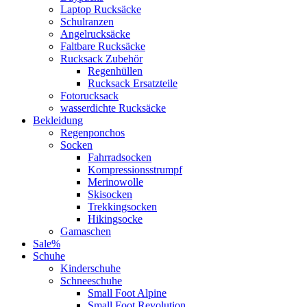
Laptop Rucksäcke
Schulranzen
Angelrucksäcke
Faltbare Rucksäcke
Rucksack Zubehör
Regenhüllen
Rucksack Ersatzteile
Fotorucksack
wasserdichte Rucksäcke
Bekleidung
Regenponchos
Socken
Fahrradsocken
Kompressionsstrumpf
Merinowolle
Skisocken
Trekkingsocken
Hikingsocke
Gamaschen
Sale%
Schuhe
Kinderschuhe
Schneeschuhe
Small Foot Alpine
Small Foot Revolution