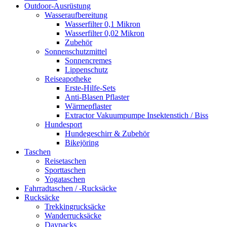
Outdoor-Ausrüstung
Wasseraufbereitung
Wasserfilter 0,1 Mikron
Wasserfilter 0,02 Mikron
Zubehör
Sonnenschutzmittel
Sonnencremes
Lippenschutz
Reiseapotheke
Erste-Hilfe-Sets
Anti-Blasen Pflaster
Wärmepflaster
Extractor Vakuumpumpe Insektenstich / Biss
Hundesport
Hundegeschirr & Zubehör
Bikejöring
Taschen
Reisetaschen
Sporttaschen
Yogataschen
Fahrradtaschen / -Rucksäcke
Rucksäcke
Trekkingrucksäcke
Wanderrucksäcke
Daypacks