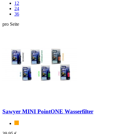
12
24
36
pro Seite
Sawyer MINI PointONE Wasserfilter
39,95 €