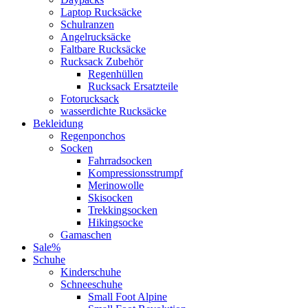
Laptop Rucksäcke
Schulranzen
Angelrucksäcke
Faltbare Rucksäcke
Rucksack Zubehör
Regenhüllen
Rucksack Ersatzteile
Fotorucksack
wasserdichte Rucksäcke
Bekleidung
Regenponchos
Socken
Fahrradsocken
Kompressionsstrumpf
Merinowolle
Skisocken
Trekkingsocken
Hikingsocke
Gamaschen
Sale%
Schuhe
Kinderschuhe
Schneeschuhe
Small Foot Alpine