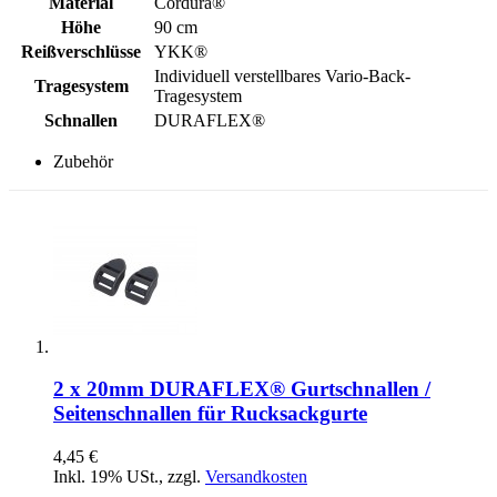
Material
Cordura®
Höhe
90 cm
Reißverschlüsse
YKK®
Individuell verstellbares Vario-Back-
Tragesystem
Tragesystem
Schnallen
DURAFLEX®
Zubehör
2 x 20mm DURAFLEX® Gurtschnallen /
Seitenschnallen für Rucksackgurte
4,45 €
Inkl. 19% USt.
,
zzgl.
Versandkosten