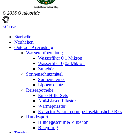
© 2016 OutdoorMe
×
Close
Startseite
Neuheiten
Outdoor-Ausrüstung
Wasseraufbereitung
Wasserfilter 0,1 Mikron
Wasserfilter 0,02 Mikron
Zubehör
Sonnenschutzmittel
Sonnencremes
Lippenschutz
Reiseapotheke
Erste-Hilfe-Sets
Anti-Blasen Pflaster
Wärmepflaster
Extractor Vakuumpumpe Insektenstich / Biss
Hundesport
Hundegeschirr & Zubehör
Bikejöring
Taschen