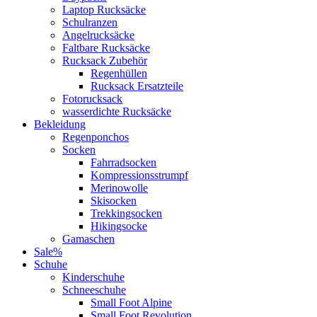
Laptop Rucksäcke
Schulranzen
Angelrucksäcke
Faltbare Rucksäcke
Rucksack Zubehör
Regenhüllen
Rucksack Ersatzteile
Fotorucksack
wasserdichte Rucksäcke
Bekleidung
Regenponchos
Socken
Fahrradsocken
Kompressionsstrumpf
Merinowolle
Skisocken
Trekkingsocken
Hikingsocke
Gamaschen
Sale%
Schuhe
Kinderschuhe
Schneeschuhe
Small Foot Alpine
Small Foot Revolution