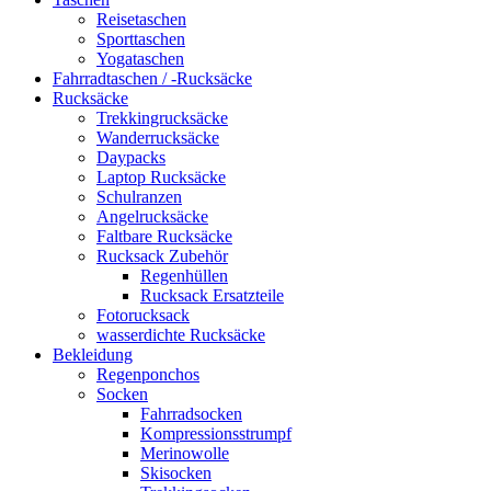
Reisetaschen
Sporttaschen
Yogataschen
Fahrradtaschen / -Rucksäcke
Rucksäcke
Trekkingrucksäcke
Wanderrucksäcke
Daypacks
Laptop Rucksäcke
Schulranzen
Angelrucksäcke
Faltbare Rucksäcke
Rucksack Zubehör
Regenhüllen
Rucksack Ersatzteile
Fotorucksack
wasserdichte Rucksäcke
Bekleidung
Regenponchos
Socken
Fahrradsocken
Kompressionsstrumpf
Merinowolle
Skisocken