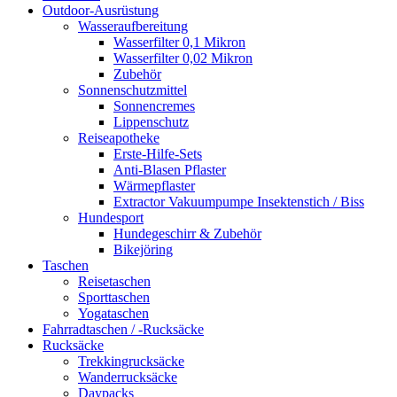
Outdoor-Ausrüstung
Wasseraufbereitung
Wasserfilter 0,1 Mikron
Wasserfilter 0,02 Mikron
Zubehör
Sonnenschutzmittel
Sonnencremes
Lippenschutz
Reiseapotheke
Erste-Hilfe-Sets
Anti-Blasen Pflaster
Wärmepflaster
Extractor Vakuumpumpe Insektenstich / Biss
Hundesport
Hundegeschirr & Zubehör
Bikejöring
Taschen
Reisetaschen
Sporttaschen
Yogataschen
Fahrradtaschen / -Rucksäcke
Rucksäcke
Trekkingrucksäcke
Wanderrucksäcke
Daypacks