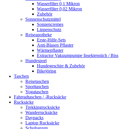
Wasserfilter 0,1 Mikron
Wasserfilter 0,02 Mikron
Zubehör
Sonnenschutzmittel
Sonnencremes
Lippenschutz
Reiseapotheke
Erste-Hilfe-Sets
Anti-Blasen Pflaster
Wärmepflaster
Extractor Vakuumpumpe Insektenstich / Biss
Hundesport
Hundegeschirr & Zubehör
Bikejöring
Taschen
Reisetaschen
Sporttaschen
Yogataschen
Fahrradtaschen / -Rucksäcke
Rucksäcke
Trekkingrucksäcke
Wanderrucksäcke
Daypacks
Laptop Rucksäcke
Schulranzen