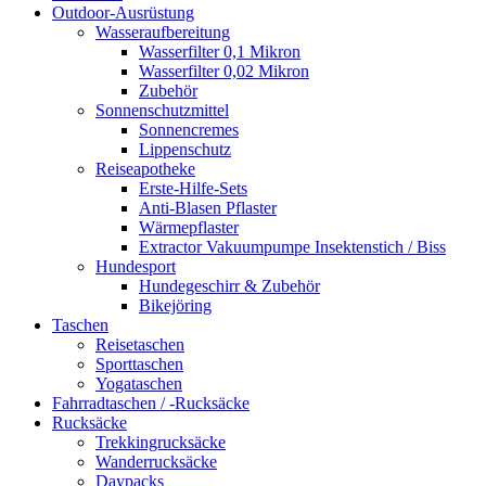
Outdoor-Ausrüstung
Wasseraufbereitung
Wasserfilter 0,1 Mikron
Wasserfilter 0,02 Mikron
Zubehör
Sonnenschutzmittel
Sonnencremes
Lippenschutz
Reiseapotheke
Erste-Hilfe-Sets
Anti-Blasen Pflaster
Wärmepflaster
Extractor Vakuumpumpe Insektenstich / Biss
Hundesport
Hundegeschirr & Zubehör
Bikejöring
Taschen
Reisetaschen
Sporttaschen
Yogataschen
Fahrradtaschen / -Rucksäcke
Rucksäcke
Trekkingrucksäcke
Wanderrucksäcke
Daypacks