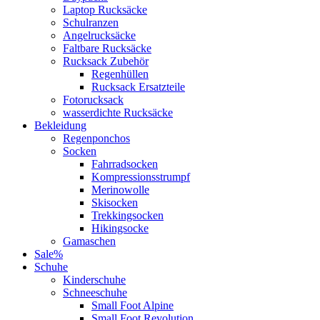
Laptop Rucksäcke
Schulranzen
Angelrucksäcke
Faltbare Rucksäcke
Rucksack Zubehör
Regenhüllen
Rucksack Ersatzteile
Fotorucksack
wasserdichte Rucksäcke
Bekleidung
Regenponchos
Socken
Fahrradsocken
Kompressionsstrumpf
Merinowolle
Skisocken
Trekkingsocken
Hikingsocke
Gamaschen
Sale%
Schuhe
Kinderschuhe
Schneeschuhe
Small Foot Alpine
Small Foot Revolution