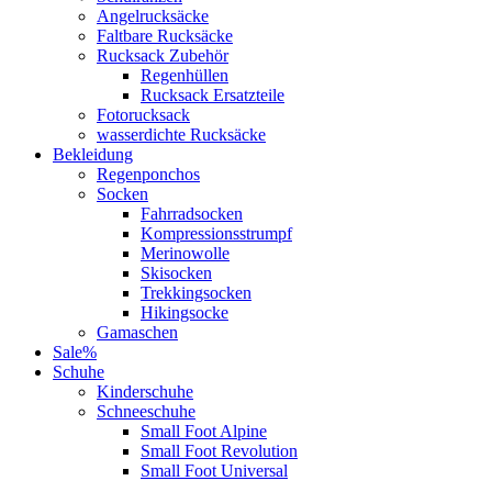
Angelrucksäcke
Faltbare Rucksäcke
Rucksack Zubehör
Regenhüllen
Rucksack Ersatzteile
Fotorucksack
wasserdichte Rucksäcke
Bekleidung
Regenponchos
Socken
Fahrradsocken
Kompressionsstrumpf
Merinowolle
Skisocken
Trekkingsocken
Hikingsocke
Gamaschen
Sale%
Schuhe
Kinderschuhe
Schneeschuhe
Small Foot Alpine
Small Foot Revolution
Small Foot Universal