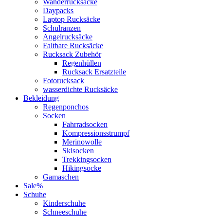
Wanderrucksäcke
Daypacks
Laptop Rucksäcke
Schulranzen
Angelrucksäcke
Faltbare Rucksäcke
Rucksack Zubehör
Regenhüllen
Rucksack Ersatzteile
Fotorucksack
wasserdichte Rucksäcke
Bekleidung
Regenponchos
Socken
Fahrradsocken
Kompressionsstrumpf
Merinowolle
Skisocken
Trekkingsocken
Hikingsocke
Gamaschen
Sale%
Schuhe
Kinderschuhe
Schneeschuhe