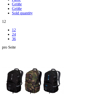
Größe
Größe
Sold quantity
12
12
24
36
pro Seite