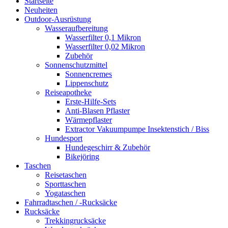
Startseite
Neuheiten
Outdoor-Ausrüstung
Wasseraufbereitung
Wasserfilter 0,1 Mikron
Wasserfilter 0,02 Mikron
Zubehör
Sonnenschutzmittel
Sonnencremes
Lippenschutz
Reiseapotheke
Erste-Hilfe-Sets
Anti-Blasen Pflaster
Wärmepflaster
Extractor Vakuumpumpe Insektenstich / Biss
Hundesport
Hundegeschirr & Zubehör
Bikejöring
Taschen
Reisetaschen
Sporttaschen
Yogataschen
Fahrradtaschen / -Rucksäcke
Rucksäcke
Trekkingrucksäcke