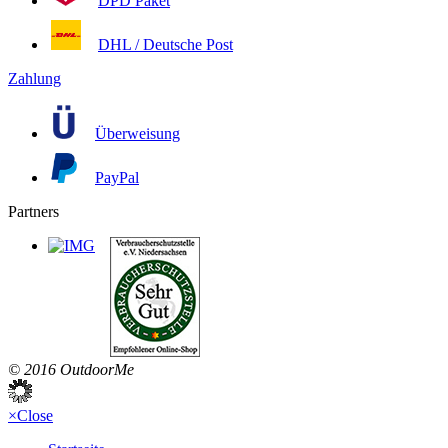
DPD Paket
DHL / Deutsche Post
Zahlung
Überweisung
PayPal
Partners
© 2016 OutdoorMe
×
Close