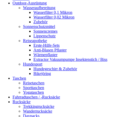
Outdoor-Ausrüstung
Wasseraufbereitung
Wasserfilter 0,1 Mikron
Wasserfilter 0,02 Mikron
Zubehör
Sonnenschutzmittel
Sonnencremes
Lippenschutz
Reiseapotheke
Erste-Hilfe-Sets
Anti-Blasen Pflaster
Wärmepflaster
Extractor Vakuumpumpe Insektenstich / Biss
Hundesport
Hundegeschirr & Zubehör
Bikejöring
Taschen
Reisetaschen
Sporttaschen
Yogataschen
Fahrradtaschen / -Rucksäcke
Rucksäcke
Trekkingrucksäcke
Wanderrucksäcke
Daypacks