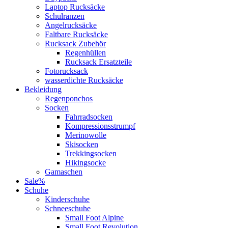
Laptop Rucksäcke
Schulranzen
Angelrucksäcke
Faltbare Rucksäcke
Rucksack Zubehör
Regenhüllen
Rucksack Ersatzteile
Fotorucksack
wasserdichte Rucksäcke
Bekleidung
Regenponchos
Socken
Fahrradsocken
Kompressionsstrumpf
Merinowolle
Skisocken
Trekkingsocken
Hikingsocke
Gamaschen
Sale%
Schuhe
Kinderschuhe
Schneeschuhe
Small Foot Alpine
Small Foot Revolution