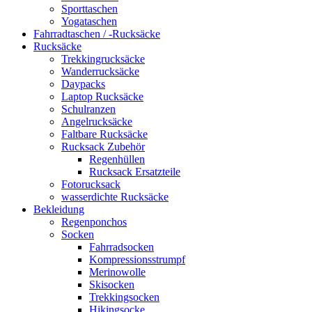
Sporttaschen
Yogataschen
Fahrradtaschen / -Rucksäcke
Rucksäcke
Trekkingrucksäcke
Wanderrucksäcke
Daypacks
Laptop Rucksäcke
Schulranzen
Angelrucksäcke
Faltbare Rucksäcke
Rucksack Zubehör
Regenhüllen
Rucksack Ersatzteile
Fotorucksack
wasserdichte Rucksäcke
Bekleidung
Regenponchos
Socken
Fahrradsocken
Kompressionsstrumpf
Merinowolle
Skisocken
Trekkingsocken
Hikingsocke