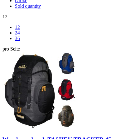
Größe
Sold quantity
12
12
24
36
pro Seite