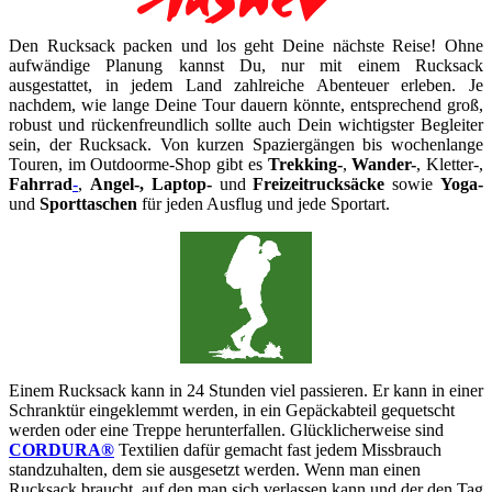
Den Rucksack packen und los geht Deine nächste Reise! Ohne
aufwändige Planung kannst Du, nur mit einem Rucksack
ausgestattet, in jedem Land zahlreiche Abenteuer erleben. Je
nachdem, wie lange Deine Tour dauern könnte, entsprechend groß,
robust und rückenfreundlich sollte auch Dein wichtigster Begleiter
sein, der Rucksack. Von kurzen Spaziergängen bis wochenlange
Touren, im Outdoorme-Shop gibt es
Trekking-
,
Wander-
, Kletter-,
Fahrrad
-
,
Angel-, Laptop-
und
Freizeitrucksäcke
sowie
Yoga-
und
Sporttaschen
für jeden Ausflug und jede Sportart.
Einem Rucksack kann in 24 Stunden viel passieren. Er kann in einer
Schranktür eingeklemmt werden, in ein Gepäckabteil gequetscht
werden oder eine Treppe herunterfallen. Glücklicherweise sind
CORDURA®
Textilien dafür gemacht fast jedem Missbrauch
standzuhalten, dem sie ausgesetzt werden. Wenn man einen
Rucksack braucht, auf den man sich verlassen kann und der den Tag