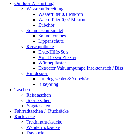
Outdoor-Ausrüstung
Wasseraufbereitung
Wasserfilter 0,1 Mikron
Wasserfilter 0,02 Mikron
Zubehör
Sonnenschutzmittel
Sonnencremes
Lippenschutz
Reiseapotheke
Erste-Hilfe-Sets
Anti-Blasen Pflaster
Wärmepflaster
Extractor Vakuumpumpe Insektenstich / Biss
Hundesport
Hundegeschirr & Zubehör
Bikejöring
Taschen
Reisetaschen
Sporttaschen
Yogataschen
Fahrradtaschen / -Rucksäcke
Rucksäcke
Trekkingrucksäcke
Wanderrucksäcke
Daypacks