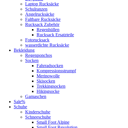
Laptop Rucksäcke
Schulranzen
Angelrucksäcke
Faltbare Rucksäcke
Rucksack Zubehör
Regenhüllen
Rucksack Ersatzteile
Fotorucksack
wasserdichte Rucksäcke
Bekleidung
Regenponchos
Socken
Fahrradsocken
Kompressionsstrumpf
Merinowolle
Skisocken
Trekkingsocken
Hikingsocke
Gamaschen
Sale%
Schuhe
Kinderschuhe
Schneeschuhe
Small Foot Alpine
Small Foot Revolution