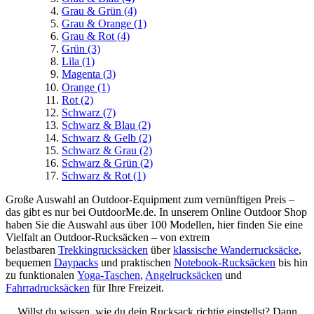
Grau & Grün
(4)
Grau & Orange
(1)
Grau & Rot
(4)
Grün
(3)
Lila
(1)
Magenta
(3)
Orange
(1)
Rot
(2)
Schwarz
(7)
Schwarz & Blau
(2)
Schwarz & Gelb
(2)
Schwarz & Grau
(2)
Schwarz & Grün
(2)
Schwarz & Rot
(1)
Große Auswahl an Outdoor-Equipment zum vernünftigen Preis –
das gibt es nur bei OutdoorMe.de. In unserem Online Outdoor Shop
haben Sie die Auswahl aus über 100 Modellen, hier finden Sie eine
Vielfalt an Outdoor-Rucksäcken – von extrem
belastbaren
Trekkingrucksäcken
über
klassische Wanderrucksäcke
,
bequemen
Daypacks
und praktischen
Notebook-Rucksäcken
bis hin
zu funktionalen
Yoga-Taschen
,
Angelrucksäcken
und
Fahrradrucksäcken
für Ihre Freizeit.
Willst du wissen, wie du dein Rucksack richtig einstellst? Dann