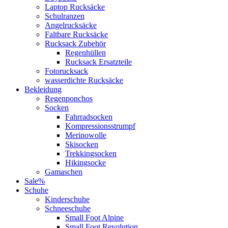
Laptop Rucksäcke
Schulranzen
Angelrucksäcke
Faltbare Rucksäcke
Rucksack Zubehör
Regenhüllen
Rucksack Ersatzteile
Fotorucksack
wasserdichte Rucksäcke
Bekleidung
Regenponchos
Socken
Fahrradsocken
Kompressionsstrumpf
Merinowolle
Skisocken
Trekkingsocken
Hikingsocke
Gamaschen
Sale%
Schuhe
Kinderschuhe
Schneeschuhe
Small Foot Alpine
Small Foot Revolution