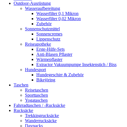
Outdoor-Ausrüstung
Wasseraufbereitung
Wasserfilter 0,1 Mikron
Wasserfilter 0,02 Mikron
Zubehör
Sonnenschutzmittel
Sonnencremes
Lippenschutz
Reiseapotheke
Erste-Hilfe-Sets
Anti-Blasen Pflaster
Wärmepflaster
Extractor Vakuumpumpe Insektenstich / Biss
Hundesport
Hundegeschirr & Zubehör
Bikejöring
Taschen
Reisetaschen
Sporttaschen
Yogataschen
Fahrradtaschen / -Rucksäcke
Rucksäcke
Trekkingrucksäcke
Wanderrucksäcke
Daypacks