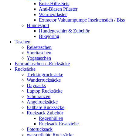
Erste-Hilfe-Sets
Anti-Blasen Pflaster
Wärmepflaster
Extractor Vakuumpumpe Insektenstich / Biss
Hundesport
Hundegeschirr & Zubehör
Bikejöring
Taschen
Reisetaschen
Sporttaschen
Yogataschen
Fahrradtaschen / -Rucksäcke
Rucksäcke
Trekkingrucksäcke
Wanderrucksäcke
Daypacks
Laptop Rucksäcke
Schulranzen
Angelrucksäcke
Faltbare Rucksäcke
Rucksack Zubehör
Regenhüllen
Rucksack Ersatzteile
Fotorucksack
wasserdichte Rucksäcke