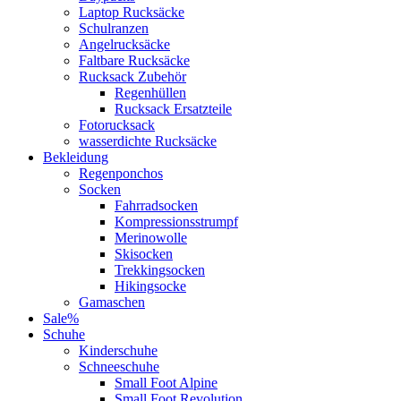
Laptop Rucksäcke
Schulranzen
Angelrucksäcke
Faltbare Rucksäcke
Rucksack Zubehör
Regenhüllen
Rucksack Ersatzteile
Fotorucksack
wasserdichte Rucksäcke
Bekleidung
Regenponchos
Socken
Fahrradsocken
Kompressionsstrumpf
Merinowolle
Skisocken
Trekkingsocken
Hikingsocke
Gamaschen
Sale%
Schuhe
Kinderschuhe
Schneeschuhe
Small Foot Alpine
Small Foot Revolution