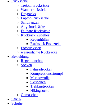
Rucksäcke
Trekkingrucksäcke
Wanderrucksäcke
Daypacks
Laptop Rucksäcke
Schulranzen
Angelrucksäcke
Faltbare Rucksäcke
Rucksack Zubehör
Regenhüllen
Rucksack Ersatzteile
Fotorucksack
wasserdichte Rucksäcke
Bekleidung
Regenponchos
Socken
Fahrradsocken
Kompressionsstrumpf
Merinowolle
Skisocken
Trekkingsocken
Hikingsocke
Gamaschen
Sale%
Schuhe