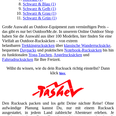
Schwarz & Blau
(1)
Schwarz & Gelb
(1)
Schwarz & Grau
(1)
Schwarz & Grün
(1)
Große Auswahl an Outdoor-Equipment zum vernünftigen Preis –
das gibt es nur bei OutdoorMe.de. In unserem Online Outdoor Shop
haben Sie die Auswahl aus über 100 Modellen, hier finden Sie eine
Vielfalt an Outdoor-Rucksäcken – von extrem
belastbaren
Trekkingrucksäcken
über
klassische Wanderrucksäcke
,
bequemen
Daypacks
und praktischen
Notebook-Rucksäcken
bis hin
zu funktionalen
Yoga-Taschen
,
Angelrucksäcken
und
Fahrradrucksäcken
für Ihre Freizeit.
Willst du wissen, wie du dein Rucksack richtig einstellst? Dann
klick
hier.
Den Rucksack packen und los geht Deine nächste Reise! Ohne
aufwändige Planung kannst Du, nur mit einem Rucksack
ausgestattet, in jedem Land zahlreiche Abenteuer erleben. Je