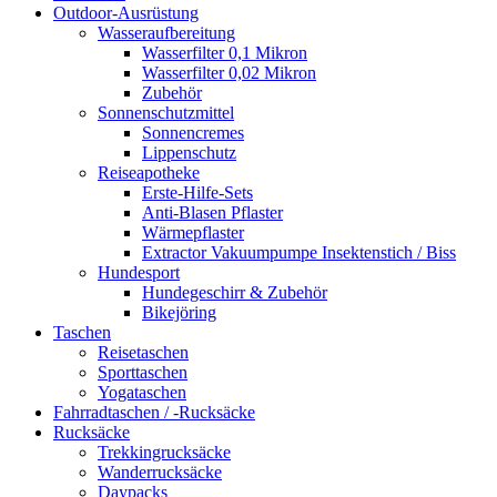
Outdoor-Ausrüstung
Wasseraufbereitung
Wasserfilter 0,1 Mikron
Wasserfilter 0,02 Mikron
Zubehör
Sonnenschutzmittel
Sonnencremes
Lippenschutz
Reiseapotheke
Erste-Hilfe-Sets
Anti-Blasen Pflaster
Wärmepflaster
Extractor Vakuumpumpe Insektenstich / Biss
Hundesport
Hundegeschirr & Zubehör
Bikejöring
Taschen
Reisetaschen
Sporttaschen
Yogataschen
Fahrradtaschen / -Rucksäcke
Rucksäcke
Trekkingrucksäcke
Wanderrucksäcke
Daypacks