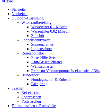
×
Close
Startseite
Neuheiten
Outdoor-Ausrüstung
Wasseraufbereitung
Wasserfilter 0,1 Mikron
Wasserfilter 0,02 Mikron
Zubehör
Sonnenschutzmittel
Sonnencremes
Lippenschutz
Reiseapotheke
Erste-Hilfe-Sets
Anti-Blasen Pflaster
Wärmepflaster
Extractor Vakuumpumpe Insektenstich / Biss
Hundesport
Hundegeschirr & Zubehör
Bikejöring
Taschen
Reisetaschen
Sporttaschen
Yogataschen
Fahrradtaschen / -Rucksäcke