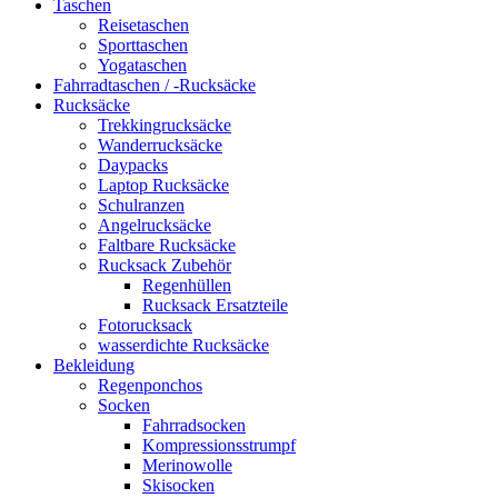
Taschen
Reisetaschen
Sporttaschen
Yogataschen
Fahrradtaschen / -Rucksäcke
Rucksäcke
Trekkingrucksäcke
Wanderrucksäcke
Daypacks
Laptop Rucksäcke
Schulranzen
Angelrucksäcke
Faltbare Rucksäcke
Rucksack Zubehör
Regenhüllen
Rucksack Ersatzteile
Fotorucksack
wasserdichte Rucksäcke
Bekleidung
Regenponchos
Socken
Fahrradsocken
Kompressionsstrumpf
Merinowolle
Skisocken