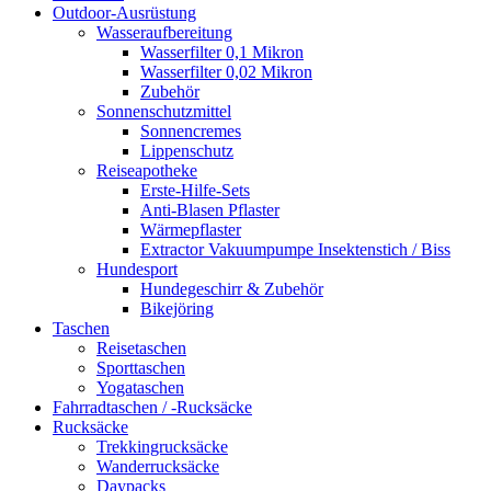
Outdoor-Ausrüstung
Wasseraufbereitung
Wasserfilter 0,1 Mikron
Wasserfilter 0,02 Mikron
Zubehör
Sonnenschutzmittel
Sonnencremes
Lippenschutz
Reiseapotheke
Erste-Hilfe-Sets
Anti-Blasen Pflaster
Wärmepflaster
Extractor Vakuumpumpe Insektenstich / Biss
Hundesport
Hundegeschirr & Zubehör
Bikejöring
Taschen
Reisetaschen
Sporttaschen
Yogataschen
Fahrradtaschen / -Rucksäcke
Rucksäcke
Trekkingrucksäcke
Wanderrucksäcke
Daypacks