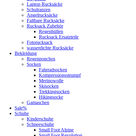
Laptop Rucksäcke
Schulranzen
Angelrucksäcke
Faltbare Rucksäcke
Rucksack Zubehör
Regenhüllen
Rucksack Ersatzteile
Fotorucksack
wasserdichte Rucksäcke
Bekleidung
Regenponchos
Socken
Fahrradsocken
Kompressionsstrumpf
Merinowolle
Skisocken
Trekkingsocken
Hikingsocke
Gamaschen
Sale%
Schuhe
Kinderschuhe
Schneeschuhe
Small Foot Alpine
Small Foot Revolution