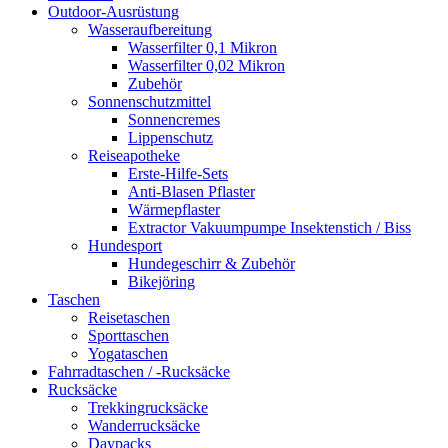
Outdoor-Ausrüstung
Wasseraufbereitung
Wasserfilter 0,1 Mikron
Wasserfilter 0,02 Mikron
Zubehör
Sonnenschutzmittel
Sonnencremes
Lippenschutz
Reiseapotheke
Erste-Hilfe-Sets
Anti-Blasen Pflaster
Wärmepflaster
Extractor Vakuumpumpe Insektenstich / Biss
Hundesport
Hundegeschirr & Zubehör
Bikejöring
Taschen
Reisetaschen
Sporttaschen
Yogataschen
Fahrradtaschen / -Rucksäcke
Rucksäcke
Trekkingrucksäcke
Wanderrucksäcke
Daypacks