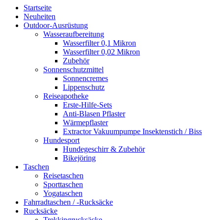
Startseite
Neuheiten
Outdoor-Ausrüstung
Wasseraufbereitung
Wasserfilter 0,1 Mikron
Wasserfilter 0,02 Mikron
Zubehör
Sonnenschutzmittel
Sonnencremes
Lippenschutz
Reiseapotheke
Erste-Hilfe-Sets
Anti-Blasen Pflaster
Wärmepflaster
Extractor Vakuumpumpe Insektenstich / Biss
Hundesport
Hundegeschirr & Zubehör
Bikejöring
Taschen
Reisetaschen
Sporttaschen
Yogataschen
Fahrradtaschen / -Rucksäcke
Rucksäcke
Trekkingrucksäcke