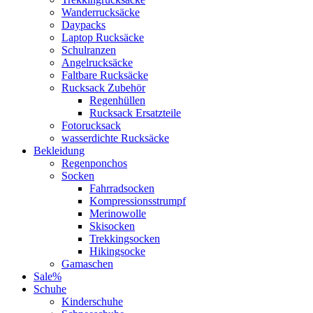
Wanderrucksäcke
Daypacks
Laptop Rucksäcke
Schulranzen
Angelrucksäcke
Faltbare Rucksäcke
Rucksack Zubehör
Regenhüllen
Rucksack Ersatzteile
Fotorucksack
wasserdichte Rucksäcke
Bekleidung
Regenponchos
Socken
Fahrradsocken
Kompressionsstrumpf
Merinowolle
Skisocken
Trekkingsocken
Hikingsocke
Gamaschen
Sale%
Schuhe
Kinderschuhe