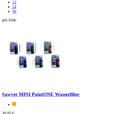
12
24
36
pro Seite
Sawyer MINI PointONE Wasserfilter
39,95 €