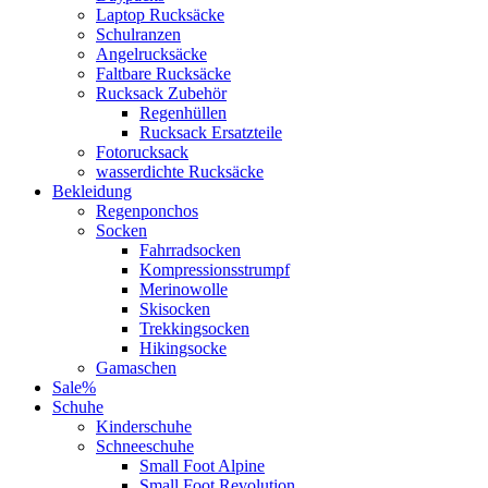
Laptop Rucksäcke
Schulranzen
Angelrucksäcke
Faltbare Rucksäcke
Rucksack Zubehör
Regenhüllen
Rucksack Ersatzteile
Fotorucksack
wasserdichte Rucksäcke
Bekleidung
Regenponchos
Socken
Fahrradsocken
Kompressionsstrumpf
Merinowolle
Skisocken
Trekkingsocken
Hikingsocke
Gamaschen
Sale%
Schuhe
Kinderschuhe
Schneeschuhe
Small Foot Alpine
Small Foot Revolution