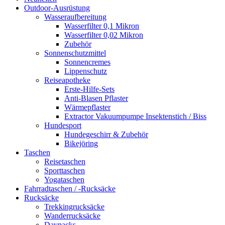
Outdoor-Ausrüstung
Wasseraufbereitung
Wasserfilter 0,1 Mikron
Wasserfilter 0,02 Mikron
Zubehör
Sonnenschutzmittel
Sonnencremes
Lippenschutz
Reiseapotheke
Erste-Hilfe-Sets
Anti-Blasen Pflaster
Wärmepflaster
Extractor Vakuumpumpe Insektenstich / Biss
Hundesport
Hundegeschirr & Zubehör
Bikejöring
Taschen
Reisetaschen
Sporttaschen
Yogataschen
Fahrradtaschen / -Rucksäcke
Rucksäcke
Trekkingrucksäcke
Wanderrucksäcke
Daypacks