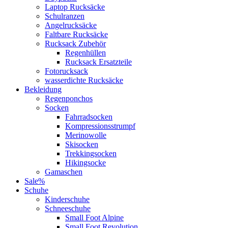
Laptop Rucksäcke
Schulranzen
Angelrucksäcke
Faltbare Rucksäcke
Rucksack Zubehör
Regenhüllen
Rucksack Ersatzteile
Fotorucksack
wasserdichte Rucksäcke
Bekleidung
Regenponchos
Socken
Fahrradsocken
Kompressionsstrumpf
Merinowolle
Skisocken
Trekkingsocken
Hikingsocke
Gamaschen
Sale%
Schuhe
Kinderschuhe
Schneeschuhe
Small Foot Alpine
Small Foot Revolution