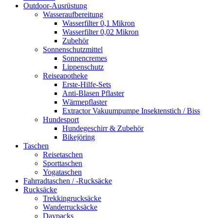
Outdoor-Ausrüstung
Wasseraufbereitung
Wasserfilter 0,1 Mikron
Wasserfilter 0,02 Mikron
Zubehör
Sonnenschutzmittel
Sonnencremes
Lippenschutz
Reiseapotheke
Erste-Hilfe-Sets
Anti-Blasen Pflaster
Wärmepflaster
Extractor Vakuumpumpe Insektenstich / Biss
Hundesport
Hundegeschirr & Zubehör
Bikejöring
Taschen
Reisetaschen
Sporttaschen
Yogataschen
Fahrradtaschen / -Rucksäcke
Rucksäcke
Trekkingrucksäcke
Wanderrucksäcke
Daypacks