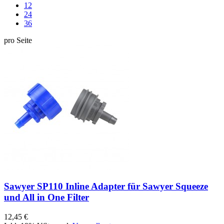
12
24
36
pro Seite
Sawyer SP110 Inline Adapter für Sawyer Squeeze
und All in One Filter
12,45 €