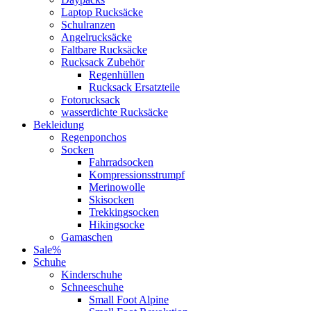
Laptop Rucksäcke
Schulranzen
Angelrucksäcke
Faltbare Rucksäcke
Rucksack Zubehör
Regenhüllen
Rucksack Ersatzteile
Fotorucksack
wasserdichte Rucksäcke
Bekleidung
Regenponchos
Socken
Fahrradsocken
Kompressionsstrumpf
Merinowolle
Skisocken
Trekkingsocken
Hikingsocke
Gamaschen
Sale%
Schuhe
Kinderschuhe
Schneeschuhe
Small Foot Alpine