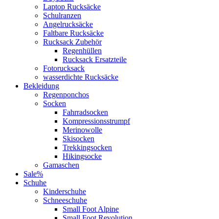
Laptop Rucksäcke
Schulranzen
Angelrucksäcke
Faltbare Rucksäcke
Rucksack Zubehör
Regenhüllen
Rucksack Ersatzteile
Fotorucksack
wasserdichte Rucksäcke
Bekleidung
Regenponchos
Socken
Fahrradsocken
Kompressionsstrumpf
Merinowolle
Skisocken
Trekkingsocken
Hikingsocke
Gamaschen
Sale%
Schuhe
Kinderschuhe
Schneeschuhe
Small Foot Alpine
Small Foot Revolution