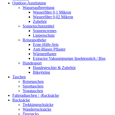
Outdoor-Ausrüstung
Wasseraufbereitung
Wasserfilter 0,1 Mikron
Wasserfilter 0,02 Mikron
Zubehör
Sonnenschutzmittel
Sonnencremes
Lippenschutz
Reiseapotheke
Erste-Hilfe-Sets
Anti-Blasen Pflaster
Wärmepflaster
Extractor Vakuumpumpe Insektenstich / Biss
Hundesport
Hundegeschirr & Zubehör
Bikejöring
Taschen
Reisetaschen
Sporttaschen
Yogataschen
Fahrradtaschen / -Rucksäcke
Rucksäcke
Trekkingrucksäcke
Wanderrucksäcke
Daypacks