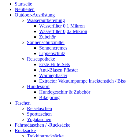
Startseite
Neuheiten
Outdoor-Ausrüstung
Wasseraufbereitung
Wasserfilter 0,1 Mikron
Wasserfilter 0,02 Mikron
Zubehör
Sonnenschutzmittel
Sonnencremes
Lippenschutz
Reiseapotheke
Erste-Hilfe-Sets
Anti-Blasen Pflaster
Wärmepflaster
Extractor Vakuumpumpe Insektenstich / Biss
Hundesport
Hundegeschirr & Zubehör
Bikejöring
Taschen
Reisetaschen
Sporttaschen
Yogataschen
Fahrradtaschen / -Rucksäcke
Rucksäcke
Trekkingrucksäcke