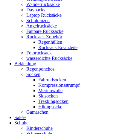
Wanderrucksäcke
Daypacks
Laptop Rucksäcke
Schulranzen
Angelrucksäcke
Faltbare Rucksäcke
Rucksack Zubehör
Regenhüllen
Rucksack Ersatzteile
Fotorucksack
wasserdichte Rucksäcke
Bekleidung
Regenponchos
Socken
Fahrradsocken
Kompressionsstrumpf
Merinowolle
Skisocken
Trekkingsocken
Hikingsocke
Gamaschen
Sale%
Schuhe
Kinderschuhe
Schneeschuhe