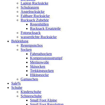
Laptop Rucksäcke
Schulranzen
Angelrucksäcke
Faltbare Rucksäcke
Rucksack Zubehör
Regenhüllen
Rucksack Ersatzteile
Fotorucksack
wasserdichte Rucksäcke
Bekleidung
Regenponchos
Socken
Fahrradsocken
Kompressionsstrumpf
Merinowolle
Skisocken
Trekkingsocken
Hikingsocke
Gamaschen
Sale%
Schuhe
Kinderschuhe
Schneeschuhe
Small Foot Alpine
Small Foot Revolution