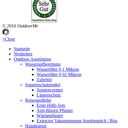
© 2016 OutdoorMe
×
Close
Startseite
Neuheiten
Outdoor-Ausrüstung
Wasseraufbereitung
Wasserfilter 0,1 Mikron
Wasserfilter 0,02 Mikron
Zubehör
Sonnenschutzmittel
Sonnencremes
Lippenschutz
Reiseapotheke
Erste-Hilfe-Sets
Anti-Blasen Pflaster
Wärmepflaster
Extractor Vakuumpumpe Insektenstich / Biss
Hundesport