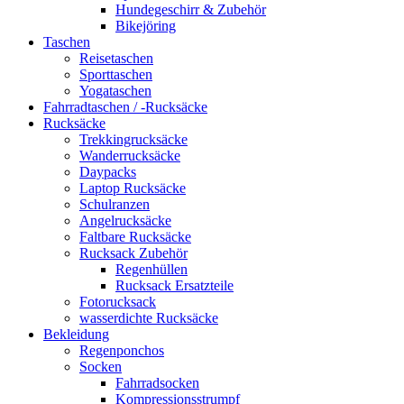
Hundegeschirr & Zubehör
Bikejöring
Taschen
Reisetaschen
Sporttaschen
Yogataschen
Fahrradtaschen / -Rucksäcke
Rucksäcke
Trekkingrucksäcke
Wanderrucksäcke
Daypacks
Laptop Rucksäcke
Schulranzen
Angelrucksäcke
Faltbare Rucksäcke
Rucksack Zubehör
Regenhüllen
Rucksack Ersatzteile
Fotorucksack
wasserdichte Rucksäcke
Bekleidung
Regenponchos
Socken
Fahrradsocken
Kompressionsstrumpf