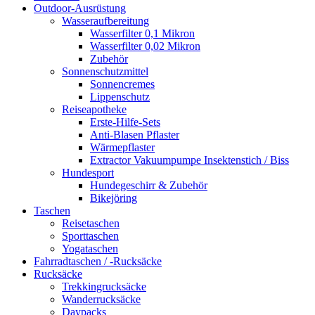
Outdoor-Ausrüstung
Wasseraufbereitung
Wasserfilter 0,1 Mikron
Wasserfilter 0,02 Mikron
Zubehör
Sonnenschutzmittel
Sonnencremes
Lippenschutz
Reiseapotheke
Erste-Hilfe-Sets
Anti-Blasen Pflaster
Wärmepflaster
Extractor Vakuumpumpe Insektenstich / Biss
Hundesport
Hundegeschirr & Zubehör
Bikejöring
Taschen
Reisetaschen
Sporttaschen
Yogataschen
Fahrradtaschen / -Rucksäcke
Rucksäcke
Trekkingrucksäcke
Wanderrucksäcke
Daypacks