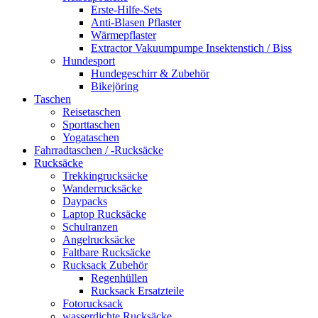
Erste-Hilfe-Sets
Anti-Blasen Pflaster
Wärmepflaster
Extractor Vakuumpumpe Insektenstich / Biss
Hundesport
Hundegeschirr & Zubehör
Bikejöring
Taschen
Reisetaschen
Sporttaschen
Yogataschen
Fahrradtaschen / -Rucksäcke
Rucksäcke
Trekkingrucksäcke
Wanderrucksäcke
Daypacks
Laptop Rucksäcke
Schulranzen
Angelrucksäcke
Faltbare Rucksäcke
Rucksack Zubehör
Regenhüllen
Rucksack Ersatzteile
Fotorucksack
wasserdichte Rucksäcke