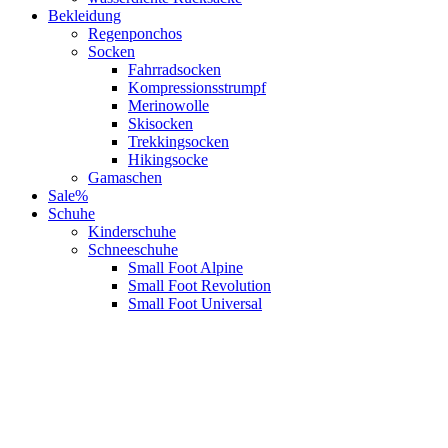
Bekleidung
Regenponchos
Socken
Fahrradsocken
Kompressionsstrumpf
Merinowolle
Skisocken
Trekkingsocken
Hikingsocke
Gamaschen
Sale%
Schuhe
Kinderschuhe
Schneeschuhe
Small Foot Alpine
Small Foot Revolution
Small Foot Universal