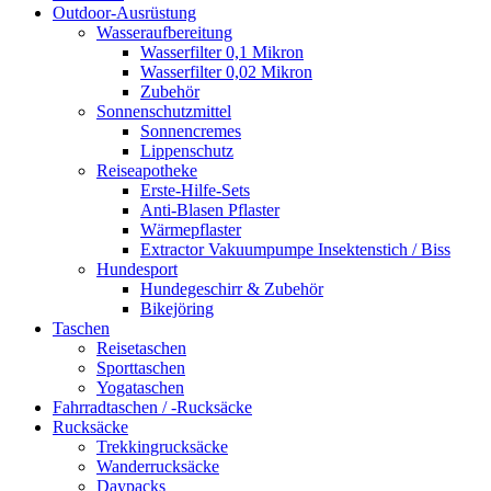
Outdoor-Ausrüstung
Wasseraufbereitung
Wasserfilter 0,1 Mikron
Wasserfilter 0,02 Mikron
Zubehör
Sonnenschutzmittel
Sonnencremes
Lippenschutz
Reiseapotheke
Erste-Hilfe-Sets
Anti-Blasen Pflaster
Wärmepflaster
Extractor Vakuumpumpe Insektenstich / Biss
Hundesport
Hundegeschirr & Zubehör
Bikejöring
Taschen
Reisetaschen
Sporttaschen
Yogataschen
Fahrradtaschen / -Rucksäcke
Rucksäcke
Trekkingrucksäcke
Wanderrucksäcke
Daypacks