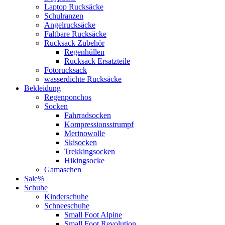
Laptop Rucksäcke
Schulranzen
Angelrucksäcke
Faltbare Rucksäcke
Rucksack Zubehör
Regenhüllen
Rucksack Ersatzteile
Fotorucksack
wasserdichte Rucksäcke
Bekleidung
Regenponchos
Socken
Fahrradsocken
Kompressionsstrumpf
Merinowolle
Skisocken
Trekkingsocken
Hikingsocke
Gamaschen
Sale%
Schuhe
Kinderschuhe
Schneeschuhe
Small Foot Alpine
Small Foot Revolution