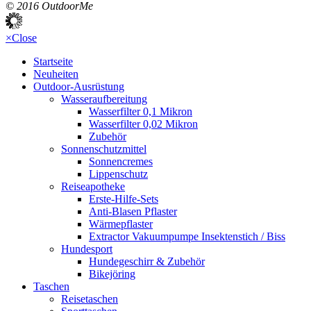
© 2016 OutdoorMe
×
Close
Startseite
Neuheiten
Outdoor-Ausrüstung
Wasseraufbereitung
Wasserfilter 0,1 Mikron
Wasserfilter 0,02 Mikron
Zubehör
Sonnenschutzmittel
Sonnencremes
Lippenschutz
Reiseapotheke
Erste-Hilfe-Sets
Anti-Blasen Pflaster
Wärmepflaster
Extractor Vakuumpumpe Insektenstich / Biss
Hundesport
Hundegeschirr & Zubehör
Bikejöring
Taschen
Reisetaschen