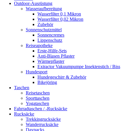
Outdoor-Ausrüstung
Wasseraufbereitung
Wasserfilter 0,1 Mikron
Wasserfilter 0,02 Mikron
Zubehör
Sonnenschutzmittel
Sonnencremes
Lippenschutz
Reiseapotheke
Erste-Hilfe-Sets
Anti-Blasen Pflaster
Wärmepflaster
Extractor Vakuumpumpe Insektenstich / Biss
Hundesport
Hundegeschirr & Zubehör
Bikejöring
Taschen
Reisetaschen
Sporttaschen
Yogataschen
Fahrradtaschen / -Rucksäcke
Rucksäcke
Trekkingrucksäcke
Wanderrucksäcke
Daypacks