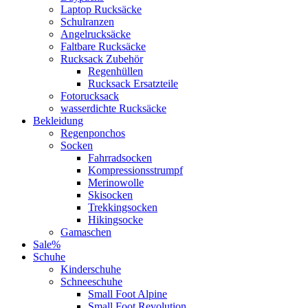
Laptop Rucksäcke
Schulranzen
Angelrucksäcke
Faltbare Rucksäcke
Rucksack Zubehör
Regenhüllen
Rucksack Ersatzteile
Fotorucksack
wasserdichte Rucksäcke
Bekleidung
Regenponchos
Socken
Fahrradsocken
Kompressionsstrumpf
Merinowolle
Skisocken
Trekkingsocken
Hikingsocke
Gamaschen
Sale%
Schuhe
Kinderschuhe
Schneeschuhe
Small Foot Alpine
Small Foot Revolution