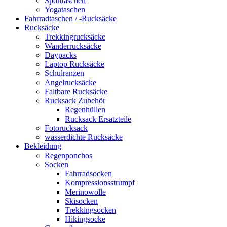
Sporttaschen
Yogataschen
Fahrradtaschen / -Rucksäcke
Rucksäcke
Trekkingrucksäcke
Wanderrucksäcke
Daypacks
Laptop Rucksäcke
Schulranzen
Angelrucksäcke
Faltbare Rucksäcke
Rucksack Zubehör
Regenhüllen
Rucksack Ersatzteile
Fotorucksack
wasserdichte Rucksäcke
Bekleidung
Regenponchos
Socken
Fahrradsocken
Kompressionsstrumpf
Merinowolle
Skisocken
Trekkingsocken
Hikingsocke