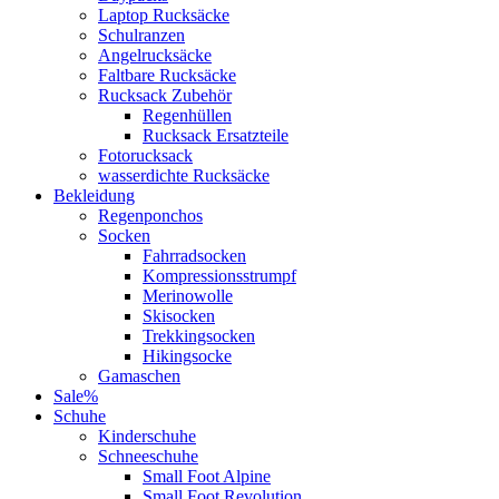
Laptop Rucksäcke
Schulranzen
Angelrucksäcke
Faltbare Rucksäcke
Rucksack Zubehör
Regenhüllen
Rucksack Ersatzteile
Fotorucksack
wasserdichte Rucksäcke
Bekleidung
Regenponchos
Socken
Fahrradsocken
Kompressionsstrumpf
Merinowolle
Skisocken
Trekkingsocken
Hikingsocke
Gamaschen
Sale%
Schuhe
Kinderschuhe
Schneeschuhe
Small Foot Alpine
Small Foot Revolution