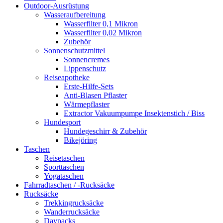
Outdoor-Ausrüstung
Wasseraufbereitung
Wasserfilter 0,1 Mikron
Wasserfilter 0,02 Mikron
Zubehör
Sonnenschutzmittel
Sonnencremes
Lippenschutz
Reiseapotheke
Erste-Hilfe-Sets
Anti-Blasen Pflaster
Wärmepflaster
Extractor Vakuumpumpe Insektenstich / Biss
Hundesport
Hundegeschirr & Zubehör
Bikejöring
Taschen
Reisetaschen
Sporttaschen
Yogataschen
Fahrradtaschen / -Rucksäcke
Rucksäcke
Trekkingrucksäcke
Wanderrucksäcke
Daypacks