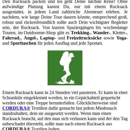
Den Rucksack packen und los geht Deine nächste Reise! Ohne
aufwändige Planung kannst Du, nur mit einem Rucksack
ausgestattet, in jedem Land zahlreiche Abenteuer erleben. Je
nachdem, wie lange Deine Tour dauern könnte, entsprechend groß,
robust und rückenfreundlich sollte auch Dein wichtigster Begleiter
sein, der Rucksack. Von kurzen Spaziergängen bis wochenlange
Touren, im Outdoorme-Shop gibt es
Trekking-
,
Wander-
, Kletter-,
Fahrrad
-
,
Angel-, Laptop-
und
Freizeitrucksäcke
sowie
Yoga-
und
Sporttaschen
für jeden Ausflug und jede Sportart.
Einem Rucksack kann in 24 Stunden viel passieren. Er kann in einer
Schranktür eingeklemmt werden, in ein Gepäckabteil gequetscht
werden oder eine Treppe herunterfallen. Glücklicherweise sind
CORDURA®
Textilien dafür gemacht fast jedem Missbrauch
standzuhalten, dem sie ausgesetzt werden. Wenn man einen
Rucksack braucht, auf den man sich verlassen kann und der den Tag
unbeschadet übersteht, sollte man nach einem Rucksack aus
CORDURA®
Textilien halten.