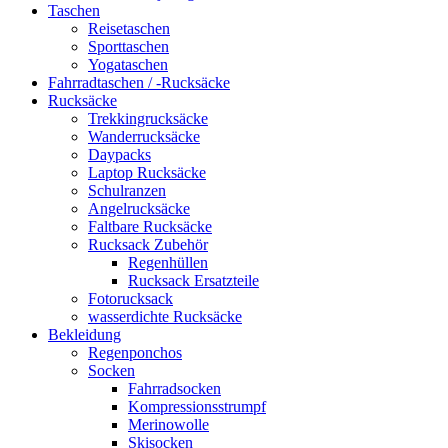
Taschen
Reisetaschen
Sporttaschen
Yogataschen
Fahrradtaschen / -Rucksäcke
Rucksäcke
Trekkingrucksäcke
Wanderrucksäcke
Daypacks
Laptop Rucksäcke
Schulranzen
Angelrucksäcke
Faltbare Rucksäcke
Rucksack Zubehör
Regenhüllen
Rucksack Ersatzteile
Fotorucksack
wasserdichte Rucksäcke
Bekleidung
Regenponchos
Socken
Fahrradsocken
Kompressionsstrumpf
Merinowolle
Skisocken