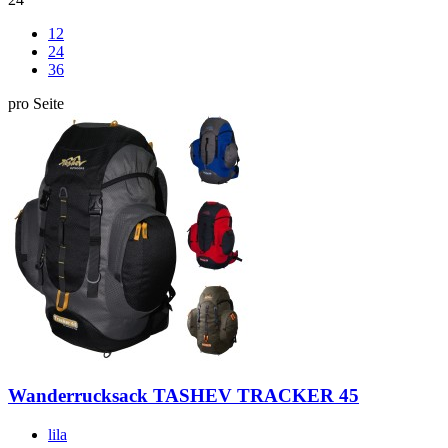
12
24
36
pro Seite
Wanderrucksack TASHEV TRACKER 45
lila