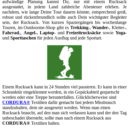
aufwändige Planung kannst Du, nur mit einem Rucksack
ausgestattet, in jedem Land zahlreiche Abenteuer erleben. Je
nachdem, wie lange Deine Tour dauern könnte, entsprechend groß,
robust und rückenfreundlich sollte auch Dein wichtigster Begleiter
sein, der Rucksack. Von kurzen Spaziergängen bis wochenlange
Touren, im Outdoorme-Shop gibt es
Trekking-
,
Wander-
, Kletter-,
Fahrrad
-
,
Angel-, Laptop-
und
Freizeitrucksäcke
sowie
Yoga-
und
Sporttaschen
für jeden Ausflug und jede Sportart.
Einem Rucksack kann in 24 Stunden viel passieren. Er kann in einer
Schranktür eingeklemmt werden, in ein Gepäckabteil gequetscht
werden oder eine Treppe herunterfallen. Glücklicherweise sind
CORDURA®
Textilien dafür gemacht fast jedem Missbrauch
standzuhalten, dem sie ausgesetzt werden. Wenn man einen
Rucksack braucht, auf den man sich verlassen kann und der den Tag
unbeschadet übersteht, sollte man nach einem Rucksack aus
CORDURA®
Textilien halten.