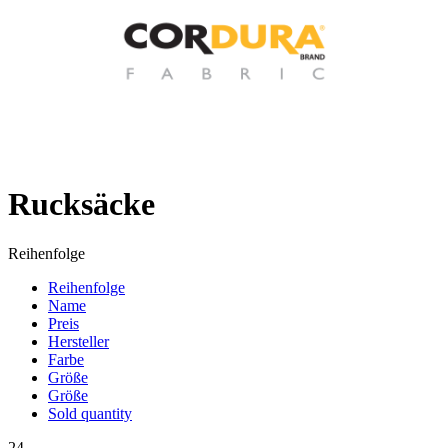
Rucksäcke
Reihenfolge
Reihenfolge
Name
Preis
Hersteller
Farbe
Größe
Größe
Sold quantity
24