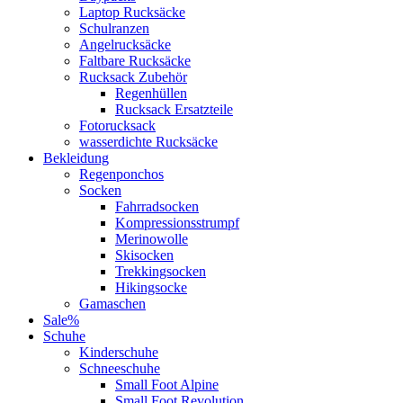
Laptop Rucksäcke
Schulranzen
Angelrucksäcke
Faltbare Rucksäcke
Rucksack Zubehör
Regenhüllen
Rucksack Ersatzteile
Fotorucksack
wasserdichte Rucksäcke
Bekleidung
Regenponchos
Socken
Fahrradsocken
Kompressionsstrumpf
Merinowolle
Skisocken
Trekkingsocken
Hikingsocke
Gamaschen
Sale%
Schuhe
Kinderschuhe
Schneeschuhe
Small Foot Alpine
Small Foot Revolution