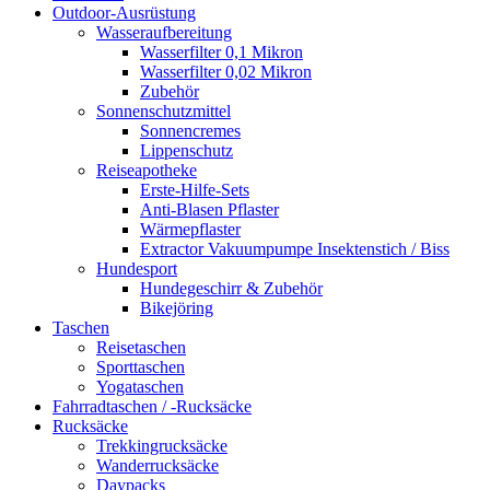
Outdoor-Ausrüstung
Wasseraufbereitung
Wasserfilter 0,1 Mikron
Wasserfilter 0,02 Mikron
Zubehör
Sonnenschutzmittel
Sonnencremes
Lippenschutz
Reiseapotheke
Erste-Hilfe-Sets
Anti-Blasen Pflaster
Wärmepflaster
Extractor Vakuumpumpe Insektenstich / Biss
Hundesport
Hundegeschirr & Zubehör
Bikejöring
Taschen
Reisetaschen
Sporttaschen
Yogataschen
Fahrradtaschen / -Rucksäcke
Rucksäcke
Trekkingrucksäcke
Wanderrucksäcke
Daypacks