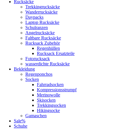
Rucksäcke
Trekkingrucksäcke
Wanderrucksäcke
Daypacks
Laptop Rucksäcke
Schulranzen
Angelrucksäcke
Faltbare Rucksäcke
Rucksack Zubehör
Regenhüllen
Rucksack Ersatzteile
Fotorucksack
wasserdichte Rucksäcke
Bekleidung
Regenponchos
Socken
Fahrradsocken
Kompressionsstrumpf
Merinowolle
Skisocken
Trekkingsocken
Hikingsocke
Gamaschen
Sale%
Schuhe