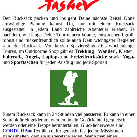
Den Rucksack packen und los geht Deine nächste Reise! Ohne
aufwändige Planung kannst Du, nur mit einem Rucksack
ausgestattet, in jedem Land zahlreiche Abenteuer erleben. Je
nachdem, wie lange Deine Tour dauern könnte, entsprechend groß,
robust und rückenfreundlich sollte auch Dein wichtigster Begleiter
sein, der Rucksack. Von kurzen Spaziergängen bis wochenlange
Touren, im Outdoorme-Shop gibt es
Trekking-
,
Wander-
, Kletter-,
Fahrrad
-
,
Angel-, Laptop-
und
Freizeitrucksäcke
sowie
Yoga-
und
Sporttaschen
für jeden Ausflug und jede Sportart.
Einem Rucksack kann in 24 Stunden viel passieren. Er kann in einer
Schranktür eingeklemmt werden, in ein Gepäckabteil gequetscht
werden oder eine Treppe herunterfallen. Glücklicherweise sind
CORDURA®
Textilien dafür gemacht fast jedem Missbrauch
standzuhalten, dem sie ausgesetzt werden. Wenn man einen