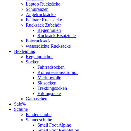
Laptop Rucksäcke
Schulranzen
Angelrucksäcke
Faltbare Rucksäcke
Rucksack Zubehör
Regenhüllen
Rucksack Ersatzteile
Fotorucksack
wasserdichte Rucksäcke
Bekleidung
Regenponchos
Socken
Fahrradsocken
Kompressionsstrumpf
Merinowolle
Skisocken
Trekkingsocken
Hikingsocke
Gamaschen
Sale%
Schuhe
Kinderschuhe
Schneeschuhe
Small Foot Alpine
Small Foot Revolution