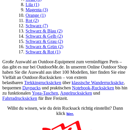
Lila
(1)
Magenta
(3)
Orange
(1)
Rot
(2)
Schwarz
(7)
Schwarz & Blau
(2)
Schwarz & Gelb
(2)
Schwarz & Grau
(2)
Schwarz & Grün
(2)
Schwarz & Rot
(1)
Große Auswahl an Outdoor-Equipment zum vernünftigen Preis –
das gibt es nur bei OutdoorMe.de. In unserem Online Outdoor Shop
haben Sie die Auswahl aus über 100 Modellen, hier finden Sie eine
Vielfalt an Outdoor-Rucksäcken – von extrem
belastbaren
Trekkingrucksäcken
über
klassische Wanderrucksäcke
,
bequemen
Daypacks
und praktischen
Notebook-Rucksäcken
bis hin
zu funktionalen
Yoga-Taschen
,
Angelrucksäcken
und
Fahrradrucksäcken
für Ihre Freizeit.
Willst du wissen, wie du dein Rucksack richtig einstellst? Dann
klick
hier.