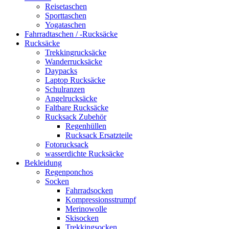
Reisetaschen
Sporttaschen
Yogataschen
Fahrradtaschen / -Rucksäcke
Rucksäcke
Trekkingrucksäcke
Wanderrucksäcke
Daypacks
Laptop Rucksäcke
Schulranzen
Angelrucksäcke
Faltbare Rucksäcke
Rucksack Zubehör
Regenhüllen
Rucksack Ersatzteile
Fotorucksack
wasserdichte Rucksäcke
Bekleidung
Regenponchos
Socken
Fahrradsocken
Kompressionsstrumpf
Merinowolle
Skisocken
Trekkingsocken