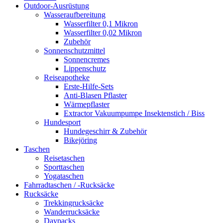
Outdoor-Ausrüstung
Wasseraufbereitung
Wasserfilter 0,1 Mikron
Wasserfilter 0,02 Mikron
Zubehör
Sonnenschutzmittel
Sonnencremes
Lippenschutz
Reiseapotheke
Erste-Hilfe-Sets
Anti-Blasen Pflaster
Wärmepflaster
Extractor Vakuumpumpe Insektenstich / Biss
Hundesport
Hundegeschirr & Zubehör
Bikejöring
Taschen
Reisetaschen
Sporttaschen
Yogataschen
Fahrradtaschen / -Rucksäcke
Rucksäcke
Trekkingrucksäcke
Wanderrucksäcke
Daypacks