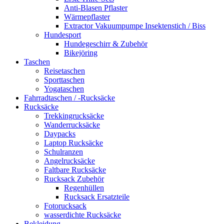
Anti-Blasen Pflaster
Wärmepflaster
Extractor Vakuumpumpe Insektenstich / Biss
Hundesport
Hundegeschirr & Zubehör
Bikejöring
Taschen
Reisetaschen
Sporttaschen
Yogataschen
Fahrradtaschen / -Rucksäcke
Rucksäcke
Trekkingrucksäcke
Wanderrucksäcke
Daypacks
Laptop Rucksäcke
Schulranzen
Angelrucksäcke
Faltbare Rucksäcke
Rucksack Zubehör
Regenhüllen
Rucksack Ersatzteile
Fotorucksack
wasserdichte Rucksäcke
Bekleidung