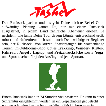
Den Rucksack packen und los geht Deine nächste Reise! Ohne
aufwändige Planung kannst Du, nur mit einem Rucksack
ausgestattet, in jedem Land zahlreiche Abenteuer erleben. Je
nachdem, wie lange Deine Tour dauern könnte, entsprechend groß,
robust und rückenfreundlich sollte auch Dein wichtigster Begleiter
sein, der Rucksack. Von kurzen Spaziergängen bis wochenlange
Touren, im Outdoorme-Shop gibt es
Trekking-
,
Wander-
, Kletter-,
Fahrrad
-
,
Angel-, Laptop-
und
Freizeitrucksäcke
sowie
Yoga-
und
Sporttaschen
für jeden Ausflug und jede Sportart.
Einem Rucksack kann in 24 Stunden viel passieren. Er kann in einer
Schranktür eingeklemmt werden, in ein Gepäckabteil gequetscht
werden oder eine Treppe herunterfallen. Glücklicherweise sind