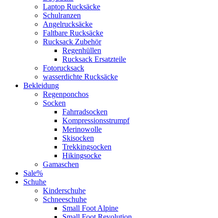
Laptop Rucksäcke
Schulranzen
Angelrucksäcke
Faltbare Rucksäcke
Rucksack Zubehör
Regenhüllen
Rucksack Ersatzteile
Fotorucksack
wasserdichte Rucksäcke
Bekleidung
Regenponchos
Socken
Fahrradsocken
Kompressionsstrumpf
Merinowolle
Skisocken
Trekkingsocken
Hikingsocke
Gamaschen
Sale%
Schuhe
Kinderschuhe
Schneeschuhe
Small Foot Alpine
Small Foot Revolution