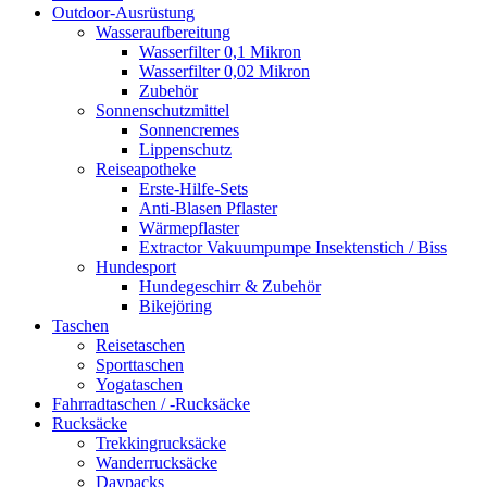
Outdoor-Ausrüstung
Wasseraufbereitung
Wasserfilter 0,1 Mikron
Wasserfilter 0,02 Mikron
Zubehör
Sonnenschutzmittel
Sonnencremes
Lippenschutz
Reiseapotheke
Erste-Hilfe-Sets
Anti-Blasen Pflaster
Wärmepflaster
Extractor Vakuumpumpe Insektenstich / Biss
Hundesport
Hundegeschirr & Zubehör
Bikejöring
Taschen
Reisetaschen
Sporttaschen
Yogataschen
Fahrradtaschen / -Rucksäcke
Rucksäcke
Trekkingrucksäcke
Wanderrucksäcke
Daypacks