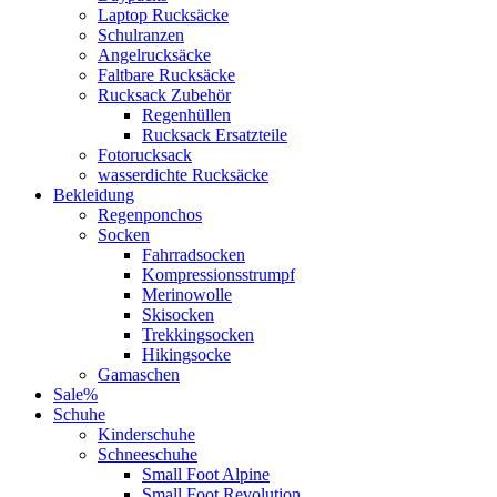
Laptop Rucksäcke
Schulranzen
Angelrucksäcke
Faltbare Rucksäcke
Rucksack Zubehör
Regenhüllen
Rucksack Ersatzteile
Fotorucksack
wasserdichte Rucksäcke
Bekleidung
Regenponchos
Socken
Fahrradsocken
Kompressionsstrumpf
Merinowolle
Skisocken
Trekkingsocken
Hikingsocke
Gamaschen
Sale%
Schuhe
Kinderschuhe
Schneeschuhe
Small Foot Alpine
Small Foot Revolution