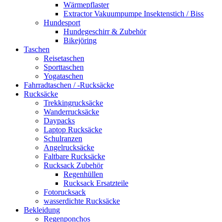
Wärmepflaster
Extractor Vakuumpumpe Insektenstich / Biss
Hundesport
Hundegeschirr & Zubehör
Bikejöring
Taschen
Reisetaschen
Sporttaschen
Yogataschen
Fahrradtaschen / -Rucksäcke
Rucksäcke
Trekkingrucksäcke
Wanderrucksäcke
Daypacks
Laptop Rucksäcke
Schulranzen
Angelrucksäcke
Faltbare Rucksäcke
Rucksack Zubehör
Regenhüllen
Rucksack Ersatzteile
Fotorucksack
wasserdichte Rucksäcke
Bekleidung
Regenponchos