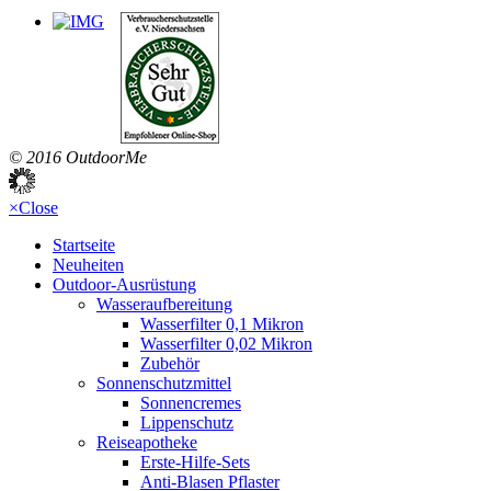
© 2016 OutdoorMe
×
Close
Startseite
Neuheiten
Outdoor-Ausrüstung
Wasseraufbereitung
Wasserfilter 0,1 Mikron
Wasserfilter 0,02 Mikron
Zubehör
Sonnenschutzmittel
Sonnencremes
Lippenschutz
Reiseapotheke
Erste-Hilfe-Sets
Anti-Blasen Pflaster