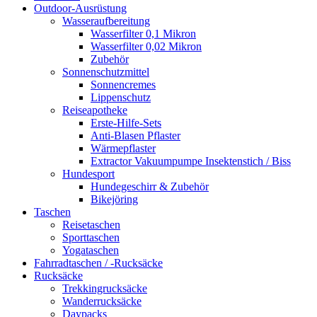
Outdoor-Ausrüstung
Wasseraufbereitung
Wasserfilter 0,1 Mikron
Wasserfilter 0,02 Mikron
Zubehör
Sonnenschutzmittel
Sonnencremes
Lippenschutz
Reiseapotheke
Erste-Hilfe-Sets
Anti-Blasen Pflaster
Wärmepflaster
Extractor Vakuumpumpe Insektenstich / Biss
Hundesport
Hundegeschirr & Zubehör
Bikejöring
Taschen
Reisetaschen
Sporttaschen
Yogataschen
Fahrradtaschen / -Rucksäcke
Rucksäcke
Trekkingrucksäcke
Wanderrucksäcke
Daypacks