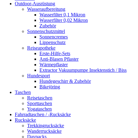
Outdoor-Ausrüstung
Wasseraufbereitung
Wasserfilter 0,1 Mikron
Wasserfilter 0,02 Mikron
Zubehör
Sonnenschutzmittel
Sonnencremes
Lippenschutz
Reiseapotheke
Erste-Hilfe-Sets
Anti-Blasen Pflaster
Wärmepflaster
Extractor Vakuumpumpe Insektenstich / Biss
Hundesport
Hundegeschirr & Zubehör
Bikejöring
Taschen
Reisetaschen
Sporttaschen
Yogataschen
Fahrradtaschen / -Rucksäcke
Rucksäcke
Trekkingrucksäcke
Wanderrucksäcke
Daypacks