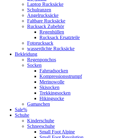
Laptop Rucksäcke
Schulranzen
Angelrucksäcke
Faltbare Rucksäcke
Rucksack Zubehör
Regenhüllen
Rucksack Ersatzteile
Fotorucksack
wasserdichte Rucksäcke
Bekleidung
Regenponchos
Socken
Fahrradsocken
Kompressionsstrumpf
Merinowolle
Skisocken
Trekkingsocken
Hikingsocke
Gamaschen
Sale%
Schuhe
Kinderschuhe
Schneeschuhe
Small Foot Alpine
Small Foot Revolution