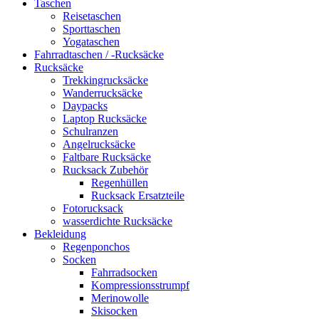
Taschen
Reisetaschen
Sporttaschen
Yogataschen
Fahrradtaschen / -Rucksäcke
Rucksäcke
Trekkingrucksäcke
Wanderrucksäcke
Daypacks
Laptop Rucksäcke
Schulranzen
Angelrucksäcke
Faltbare Rucksäcke
Rucksack Zubehör
Regenhüllen
Rucksack Ersatzteile
Fotorucksack
wasserdichte Rucksäcke
Bekleidung
Regenponchos
Socken
Fahrradsocken
Kompressionsstrumpf
Merinowolle
Skisocken