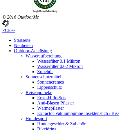
© 2016 OutdoorMe
×
Close
Startseite
Neuheiten
Outdoor-Ausrüstung
Wasseraufbereitung
Wasserfilter 0,1 Mikron
Wasserfilter 0,02 Mikron
Zubehör
Sonnenschutzmittel
Sonnencremes
Lippenschutz
Reiseapotheke
Erste-Hilfe-Sets
Anti-Blasen Pflaster
Wärmepflaster
Extractor Vakuumpumpe Insektenstich / Biss
Hundesport
Hundegeschirr & Zubehör
Bikejöring