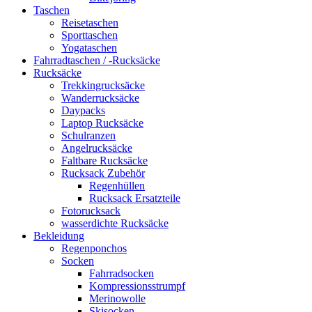
Taschen
Reisetaschen
Sporttaschen
Yogataschen
Fahrradtaschen / -Rucksäcke
Rucksäcke
Trekkingrucksäcke
Wanderrucksäcke
Daypacks
Laptop Rucksäcke
Schulranzen
Angelrucksäcke
Faltbare Rucksäcke
Rucksack Zubehör
Regenhüllen
Rucksack Ersatzteile
Fotorucksack
wasserdichte Rucksäcke
Bekleidung
Regenponchos
Socken
Fahrradsocken
Kompressionsstrumpf
Merinowolle
Skisocken