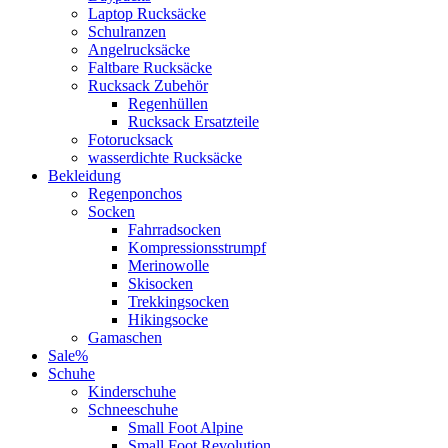
Laptop Rucksäcke
Schulranzen
Angelrucksäcke
Faltbare Rucksäcke
Rucksack Zubehör
Regenhüllen
Rucksack Ersatzteile
Fotorucksack
wasserdichte Rucksäcke
Bekleidung
Regenponchos
Socken
Fahrradsocken
Kompressionsstrumpf
Merinowolle
Skisocken
Trekkingsocken
Hikingsocke
Gamaschen
Sale%
Schuhe
Kinderschuhe
Schneeschuhe
Small Foot Alpine
Small Foot Revolution