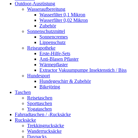
Outdoor-Ausrüstung
Wasseraufbereitung
Wasserfilter 0,1 Mikron
Wasserfilter 0,02 Mikron
Zubehör
Sonnenschutzmittel
Sonnencremes
Lippenschutz
Reiseapotheke
Erste-Hilfe-Sets
Anti-Blasen Pflaster
Wärmepflaster
Extractor Vakuumpumpe Insektenstich / Biss
Hundesport
Hundegeschirr & Zubehör
Bikejöring
Taschen
Reisetaschen
Sporttaschen
Yogataschen
Fahrradtaschen / -Rucksäcke
Rucksäcke
Trekkingrucksäcke
Wanderrucksäcke
Daypacks